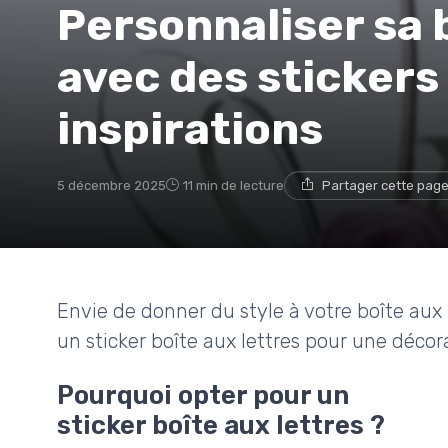
Personnaliser sa 
avec des stickers 
inspirations
5 décembre 2025
11 min de lecture
Partager cette pag
Envie de donner du style à votre boîte aux
un sticker boîte aux lettres pour une décora
Pourquoi opter pour un
sticker boîte aux lettres ?