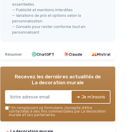
essentielles
— Publicité et mentions interdites
— Variations de prix et options selon la
personnalisation
— Conseils pour rester conforme tout en
personnalisant
Résumer
ChatGPT
Claude
Mistral
Recevez les dernières actualités de
La decoration murale
➔ Je m'inscris
*
En remplissant ce formulaire, j’accepte d’être
contacté(e) à des fins commerciales par La decoration
murale et ses partenaires.
La decoration murale