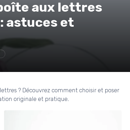
boîte aux lettres
: astuces et
e
 lettres ? Découvrez comment choisir et poser
tion originale et pratique.