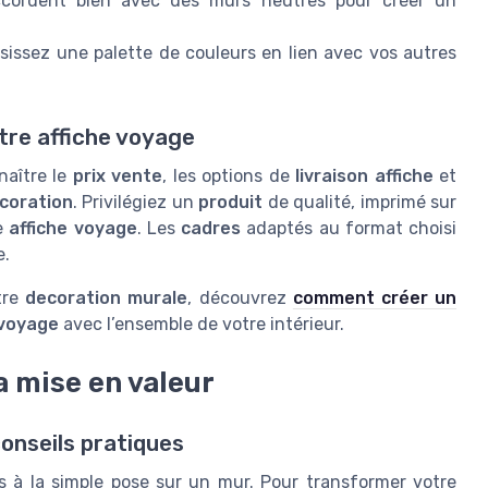
ccordent bien avec des murs neutres pour créer un
sissez une palette de couleurs en lien avec vos autres
tre affiche voyage
aître le
prix vente
, les options de
livraison affiche
et
coration
. Privilégiez un
produit
de qualité, imprimé sur
re
affiche voyage
. Les
cadres
adaptés au format choisi
e.
otre
decoration murale
, découvrez
comment créer un
 voyage
avec l’ensemble de votre intérieur.
a mise en valeur
conseils pratiques
s à la simple pose sur un mur. Pour transformer votre