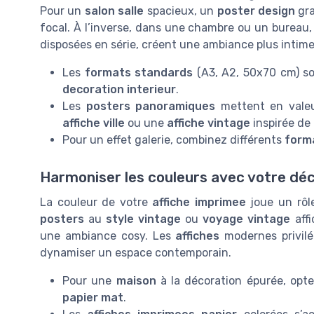
Pour un
salon salle
spacieux, un
poster design
gra
focal. À l’inverse, dans une chambre ou un bureau,
disposées en série, créent une ambiance plus intime
Les
formats standards
(A3, A2, 50x70 cm) son
decoration interieur
.
Les
posters panoramiques
mettent en valeu
affiche ville
ou une
affiche vintage
inspirée de
Pour un effet galerie, combinez différents
form
Harmoniser les couleurs avec votre dé
La couleur de votre
affiche imprimee
joue un rôle
posters
au
style vintage
ou
voyage vintage
affi
une ambiance cosy. Les
affiches
modernes privilé
dynamiser un espace contemporain.
Pour une
maison
à la décoration épurée, opt
papier mat
.