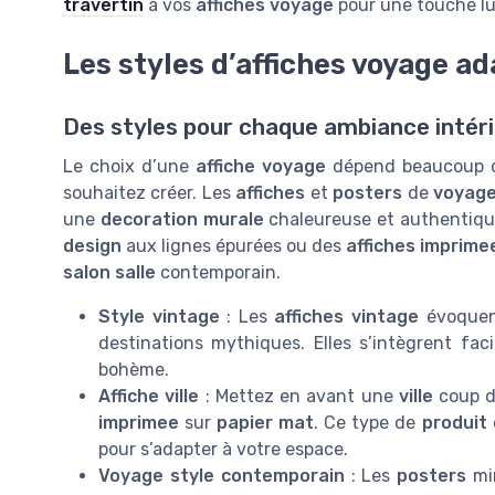
travertin
à vos
affiches voyage
pour une touche lu
Les styles d’affiches voyage a
Des styles pour chaque ambiance intér
Le choix d’une
affiche voyage
dépend beaucoup d
souhaitez créer. Les
affiches
et
posters
de
voyage
une
decoration murale
chaleureuse et authentiqu
design
aux lignes épurées ou des
affiches imprime
salon salle
contemporain.
Style vintage
: Les
affiches vintage
évoquent
destinations mythiques. Elles s’intègrent f
bohème.
Affiche ville
: Mettez en avant une
ville
coup d
imprimee
sur
papier mat
. Ce type de
produit
pour s’adapter à votre espace.
Voyage style contemporain
: Les
posters
min