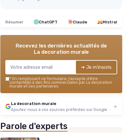
Résumer
ChatGPT
Claude
Mistral
Recevez les dernières actualités de
La decoration murale
➔ Je m'inscris
*
En remplissant ce formulaire, j’accepte d’être
contacté(e) à des fins commerciales par La decoration
murale et ses partenaires.
La decoration murale
Ajoutez-nous à vos sources préférées sur Google
Parole d'experts