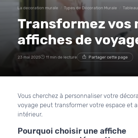
La decoration murale
Types de Décoration Murale
Tableaux
Transformez vos 
affiches de voyag
23 mai 2025
11 min de lecture
Partager cette page
Vous cherchez à personnaliser votre décor
voyage peut transformer votre espace et a
intérieur.
Pourquoi choisir une affiche