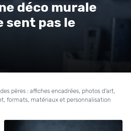
une déco murale
 sent pas le
es pères : affiches encadrées, photos d’art,
et, formats, matériaux et personnalisation