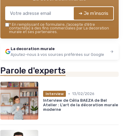
➔ Je m'inscris
*
En remplissant ce formulaire, j’accepte d’être
contacté(e) à des fins commerciales par La decoration
murale et ses partenaires.
La decoration murale
Ajoutez-nous à vos sources préférées sur Google
Parole d'experts
•
13/02/2026
Interview
Interview de Célia BAEZA de Bel
Atelier : L'art de la décoration murale
moderne