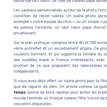
passe-partout blanc, ce type de cadeau papa devient
Les cadeaux personnalisés autour de la photo fonct
condition de rester sobres. Un cadre photo pers
exemple « notre équipe de choc » ou un simple « papa
les polices fantaisie, un seul cœur papa discr
envahissant.
Sur le plan pratique, comptez entre 80 et 150 euros
verre antireflet et un encadrement propre. Ce pri
couleurs tiennent, et qui supporte la lumière du 
des modèles made in France intéressants, avec de
proches de ce que proposent des laboratoires c
indépendants.
Si vous avez déjà offert un cadre photo pour la fê
que de repartir de zéro. Un article comme ce gui
temps
donne de bons repères pour éviter les prod
murale familiale où chaque cadeau fête trouve sa 
souvenirs disparates.