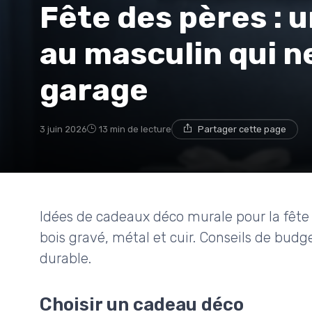
Fête des pères : 
au masculin qui ne
garage
3 juin 2026
13 min de lecture
Partager cette page
Idées de cadeaux déco murale pour la fête d
bois gravé, métal et cuir. Conseils de budg
durable.
Choisir un cadeau déco