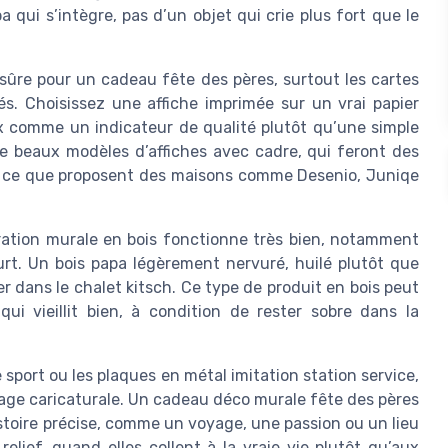
 qui s’intègre, pas d’un objet qui crie plus fort que le
sûre pour un cadeau fête des pères, surtout les cartes
és. Choisissez une affiche imprimée sur un vrai papier
prix comme un indicateur de qualité plutôt qu’une simple
de beaux modèles d’affiches avec cadre, qui feront des
de ce que proposent des maisons comme Desenio, Juniqe
ration murale en bois fonctionne très bien, notamment
t. Un bois papa légèrement nervuré, huilé plutôt que
r dans le chalet kitsch. Ce type de produit en bois peut
i vieillit bien, à condition de rester sobre dans la
 sport ou les plaques en métal imitation station service,
mage caricaturale. Un cadeau déco murale fête des pères
istoire précise, comme un voyage, une passion ou un lieu
elief, quand elles collent à la vraie vie plutôt qu’aux