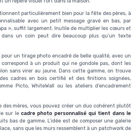
 un repère visuel fort dans la maison.
ionnent particulièrement bien pour la fête des pères, à
onnalisable avec un petit message gravé en bas, par
 », suffit largement. Inutile de multiplier les cœurs et
et dans un coin peut dire beaucoup plus qu’un texte
 pour un tirage photo encadré de belle qualité, avec un
x correspond à un produit qui ne gondole pas, dont les
salon sans virer au jaune. Dans cette gamme, on trouve
s cadres en bois certifié et des finitions soignées,
omme Picto, WhiteWall ou les ateliers d’encadrement
te des mères, vous pouvez créer un duo cohérent plutôt
de sur le
cadre photo personnalisé qui tient dans le
uits bas de gamme. L’idée est de composer une galerie
place, sans que les murs ressemblent à un patchwork de