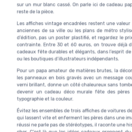
sur un mur blanc cassé. On parle ici de cadeau papa
reste de la pièce.
Les affiches vintage encadrées restent une valeur 
anciennes de sa ville ou les plans de métro stylis
d’édition, pas un poster plastifié, et regardez le 
contrainte. Entre 30 et 60 euros, on trouve déjà 
cadeaux fête durables et élégants, dans l’esprit 
ou les boutiques d’illustrateurs indépendants.
Pour un papa amateur de matières brutes, la déco
les panneaux en bois gravés avec un message cour
verni brillant, donne un côté chaleureux sans tombe
devenir un cadeau déco murale fête des pères qu
typographie et la couleur.
Évitez les ensembles de trois affiches de voitures de
qui lassent vite et enferment les pères dans une i
réussi ne parle pas de stéréotypes, il raconte une h
cher. C’est là que les idées cadeaux prennent du r