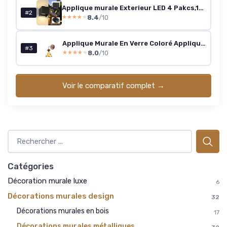
Applique murale Exterieur LED 4 Pakcs,12W Moderne Lampe murale Exterieur 3000K Lumière Blanche Chaude Applique Extérieure Murale Etanche IP65 pour Salon Chambre Colonnade Escalier, Carrée Noir 02 Black-4pack
#2
8.4
/10
★★★★★
★★★★★
Applique Murale En Verre Coloré Applique Rétro En Bois De Noyer Et Laiton Luminaire Décoratif À Ambiance Chaleureuse Décoration En Verre Adaptée Pour Chambre Salon Chevet(A)
#3
8.0
/10
★★★★★
★★★★★
Voir le comparatif complet →
Catégories
Décoration murale luxe
6
Décorations murales design
32
Décorations murales en bois
17
Décorations murales métalliques