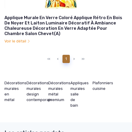
Applique Murale En Verre Coloré Applique Rétro En Bois
De Noyer Et Laiton Luminaire Décoratif À Ambiance
Chaleureuse Décoration En Verre Adaptée Pour
Chambre Salon Chevet(A)
Voir le détail
‹‹
‹
1
›
››
Décorations
Décorations
Décorations
Appliques
Plafonniers
murales
murales
murales
murales
cuisine
en
design
métal
salle
métal
contemporain
premium
de
bain