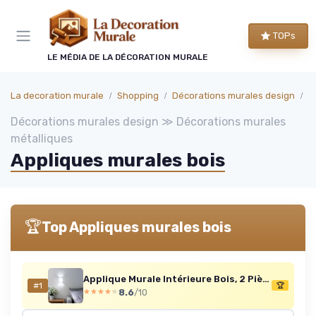
Panneau de gestion des cookies
TOPs
LE MÉDIA DE LA DÉCORATION MURALE
La decoration murale
Shopping
Décorations murales design
D
Décorations murales design ≫ Décorations murales
métalliques
Appliques murales bois
🏆
Top Appliques murales bois
Applique Murale Intérieure Bois, 2 Pièces Moderne Lampe Murale E27 Chambre, Luminaire Murale Abat-jour en Verre pour Chambre, Cuisine, Salon, Couloir (Sans Ampoule) Cylindrique 2
#1
🏆
8.6
/10
★★★★★
★★★★★