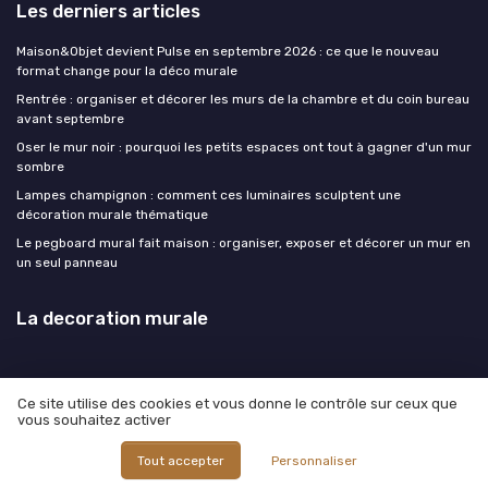
Les derniers articles
Maison&Objet devient Pulse en septembre 2026 : ce que le nouveau
format change pour la déco murale
Rentrée : organiser et décorer les murs de la chambre et du coin bureau
avant septembre
Oser le mur noir : pourquoi les petits espaces ont tout à gagner d'un mur
sombre
Lampes champignon : comment ces luminaires sculptent une
décoration murale thématique
Le pegboard mural fait maison : organiser, exposer et décorer un mur en
un seul panneau
La decoration murale
Ce site utilise des cookies et vous donne le contrôle sur ceux que
vous souhaitez activer
Mentions légales
Politique de confidentialité
© La decoration murale 2026
Tout accepter
Personnaliser