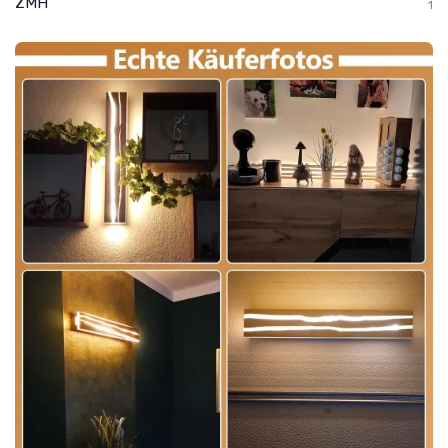
ZMH
1