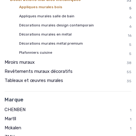
32
Appliques murales bois
5
Appliques murales salle de bain
6
Décorations murales design contemporain
6
Décorations murales en métal
16
Décorations murales métal premium
5
Plafonniers cuisine
5
Miroirs muraux
38
Revêtements muraux décoratifs
55
Tableaux et œuvres murales
35
Marque
CHENBEN
1
Martll
1
Mckalen
1