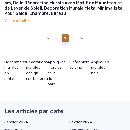
cm, Belle Décoration Murale avec Motif de Mouettes et
de Lever de Soleil, Decoration Murale Metal Minimaliste
Pour Salon, Chambre, Bureau
Voir le détail
‹‹
‹
1
›
››
Décorations
Décorations
Appliques
Plafonniers
Appliques
murales
murales
murales
cuisine
murales
en
design
salle
bois
métal
contemporain
de
bain
Les articles par date
Janvier 2024
Février 2024
Mars 2024
Septembre 2024