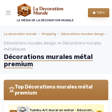
Panneau de gestion des cookies
TOPs
LE MÉDIA DE LA DÉCORATION MURALE
La decoration murale
Shopping
Décorations murales design
D
Décorations murales design ≫ Décorations murales
métalliques
Décorations murales métal
premium
Top Décorations murales métal
🏆
premium
Tubibu Art mural en métal - Décoration murale à paillettes - Lignes minimalistes noires - Lever de soleil pour salon, chambre à coucher, cadeau de pendaison de crémaillère en plein air - Taille M 74L x 41l cm