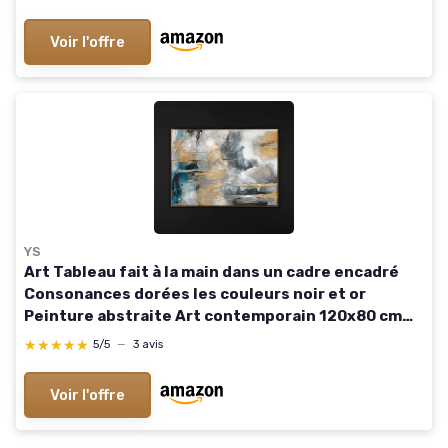
Muraux GAA120x80-4133 120L x 80l cm
Voir l'offre
YS
Art Tableau fait à la main dans un cadre encadré
Consonances dorées les couleurs noir et or
Peinture abstraite Art contemporain 120x80 cm
120L x 80l cm Harmonies dorées
★★★★★
★★★★★
5/5
—
3 avis
Voir l'offre