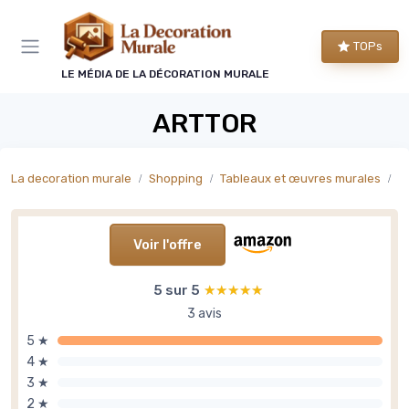
Panneau de gestion des cookies
TOPs
LE MÉDIA DE LA DÉCORATION MURALE
ARTTOR
La decoration murale
Shopping
Tableaux et œuvres murales
T
Voir l'offre
5 sur 5
★★★★★
★★★★★
3 avis
5 ★
4 ★
3 ★
2 ★