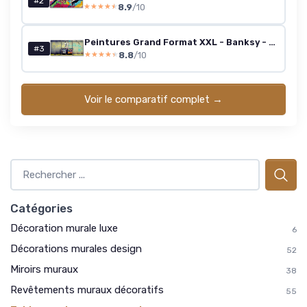
#2
8.9
/10
★★★★★
★★★★★
Peintures Grand Format XXL - Banksy - Street Art - Enfants Qui Font Pipi - Toile - 218x100cm - 3pcs - x 70x100cm - Grande Image 218x100cm - 3pz - x 70x100cm Street Art - Enfants Qui Font Pipi
#3
8.8
/10
★★★★★
★★★★★
Voir le comparatif complet →
Catégories
Décoration murale luxe
6
Décorations murales design
52
Miroirs muraux
38
Revêtements muraux décoratifs
55