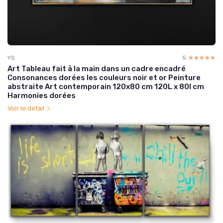
YS
5
☆☆☆☆☆
★★★★★
Art Tableau fait à la main dans un cadre encadré
Consonances dorées les couleurs noir et or Peinture
abstraite Art contemporain 120x80 cm 120L x 80l cm
Harmonies dorées
Voir le détail