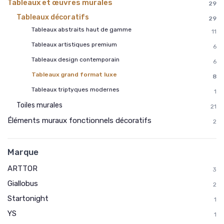
Tableaux et œuvres murales
29
Tableaux décoratifs
29
Tableaux abstraits haut de gamme
11
Tableaux artistiques premium
6
Tableaux design contemporain
6
Tableaux grand format luxe
8
Tableaux triptyques modernes
1
Toiles murales
21
Éléments muraux fonctionnels décoratifs
2
Marque
ARTTOR
3
Giallobus
2
Startonight
1
YS
1