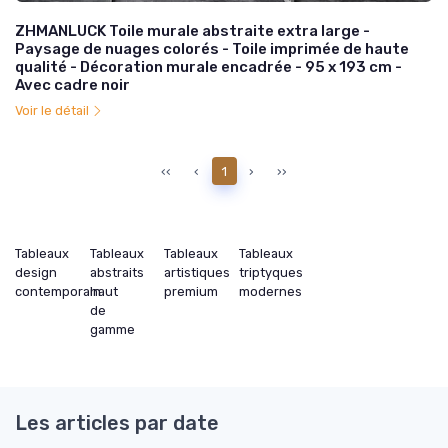
ZHMANLUCK Toile murale abstraite extra large -
Paysage de nuages colorés - Toile imprimée de haute
qualité - Décoration murale encadrée - 95 x 193 cm -
Avec cadre noir
Voir le détail
‹‹
‹
1
›
››
Tableaux
Tableaux
Tableaux
Tableaux
design
abstraits
artistiques
triptyques
contemporain
haut
premium
modernes
de
gamme
Les articles par date