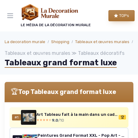
Panneau de gestion des cookies
TOPs
LE MÉDIA DE LA DÉCORATION MURALE
La decoration murale
Shopping
Tableaux et œuvres murales
T
Tableaux et œuvres murales ≫ Tableaux décoratifs
Tableaux grand format luxe
🏆
Top Tableaux grand format luxe
Art Tableau fait à la main dans un cadre encadré Consonances dorées les couleurs noir et or Peinture abstraite Art contemporain 120x80 cm 120L x 80l cm Harmonies dorées
#1
🏆
9.0
/10
★★★★★
★★★★★
Peintures Grand Format XXL - Pop Art - Mains de Création - Toile - 308x140cm - 3pcs - x 100x140cm - Grande Image 308x140cm - 3pz - x 100x140cm Pop Art - Mains de Création