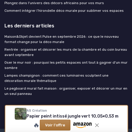
Plongez dans l'univers des décors africains pour vos murs
Comment intégrer l’hirondelle déco murale pour sublimer vos espaces
Les derniers articles
Maison&Objet devient Pulse en septembre 2026 : ce que le nouveau
format change pour la déco murale
Rentrée : organiser et décorer les murs de la chambre et du coin bureau
avant septembre
Oser le mur noir : pourquoi les petits espaces ont tout à gagner d'un mur
sombre
Lampes champignon : comment ces luminaires sculptent une
décoration murale thématique
Le pegboard mural fait maison : organiser, exposer et décorer un mur en
un seul panneau
La decoration murale
AS Création
Papier peint intissé jungle vert 10,05×0,53 m
🔥
Voir l'offre