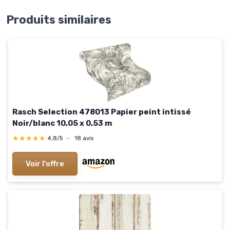
Produits similaires
Rasch Selection 478013 Papier peint intissé
Noir/blanc 10,05 x 0,53 m
★★★★★
★★★★★
4,8/5
—
18 avis
Voir l'offre