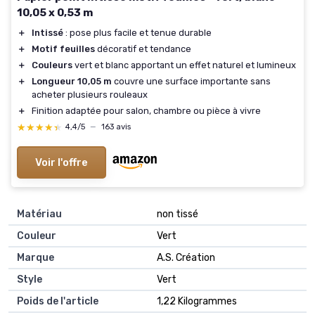
10,05 x 0,53 m
＋
Intissé
: pose plus facile et tenue durable
＋
Motif feuilles
décoratif et tendance
＋
Couleurs
vert et blanc apportant un effet naturel et lumineux
＋
Longueur 10,05 m
couvre une surface importante sans
acheter plusieurs rouleaux
＋
Finition adaptée pour salon, chambre ou pièce à vivre
★★★★★
★★★★★
4,4/5
—
163 avis
Voir l'offre
Matériau
non tissé
Couleur
Vert
Marque
A.S. Création
Style
Vert
Poids de l'article
1,22 Kilogrammes