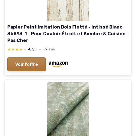
Papier Peint Imitation Bois Flotté - Intissé Blanc
36893-1 - Pour Couloir Étroit et Sombre & Cuisine -
Pas Cher
★★★★★
★★★★★
4,3/5
—
59 avis
Voir l'offre