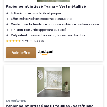
Papier peint intissé Tyana — Vert métallisé
＋
Intissé
: pose plus facile et propre
＋
Effet métal/béton
moderne et industriel
＋
Couleur verte
tendance pour une ambiance contemporaine
＋
Finition texturée
apportant du relief
＋
Polyvalent
: convient au salon, bureau ou chambre
★★★★★
★★★★★
4,7/5
—
172 avis
Voir l'offre
AS CRÉATION
Papier peint intissé motif feuilles - vert/blanc