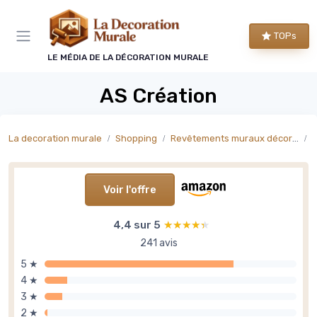
Panneau de gestion des cookies
TOPs
LE MÉDIA DE LA DÉCORATION MURALE
AS Création
La decoration murale
Shopping
Revêtements muraux décoratifs
P
Voir l'offre
4,4 sur 5
★★★★★
★★★★★
241 avis
5 ★
4 ★
3 ★
2 ★