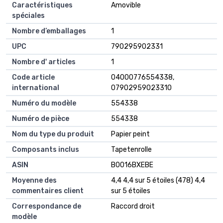
Caractéristiques
Amovible
spéciales
Nombre d’emballages
1
UPC
790295902331
Nombre d' articles
1
Code article
04000776554338,
international
07902959023310
Numéro du modèle
554338
Numéro de pièce
554338
Nom du type du produit
Papier peint
Composants inclus
Tapetenrolle
ASIN
B0016BXEBE
Moyenne des
4,4 4,4 sur 5 étoiles (478) 4,4
commentaires client
sur 5 étoiles
Correspondance de
Raccord droit
modèle