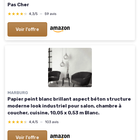
Pas Cher
★★★★★
★★★★★
4,3/5
—
59 avis
Voir l'offre
MARBURG
Papier peint blanc brillant aspect béton structure
moderne look industriel pour salon, chambre à
coucher, cuisine, 10,05 x 0,53 m Blanc.
★★★★★
★★★★★
4,4/5
—
103 avis
Voir l'offre