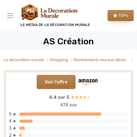
Panneau de gestion des cookies
TOPs
LE MÉDIA DE LA DÉCORATION MURALE
AS Création
La decoration murale
Shopping
Revêtements muraux décoratifs
P
Voir l'offre
4,4 sur 5
★★★★★
★★★★★
478 avis
5 ★
4 ★
3 ★
2 ★