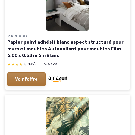
MARBURG
Papier peint adhésif blanc aspect structuré pour
murs et meubles Autocollant pour meubles Film
6,00 x 0,53 m 6m Blanc
★★★★★
★★★★★
4,2/5
—
626 avis
Voir l'offre