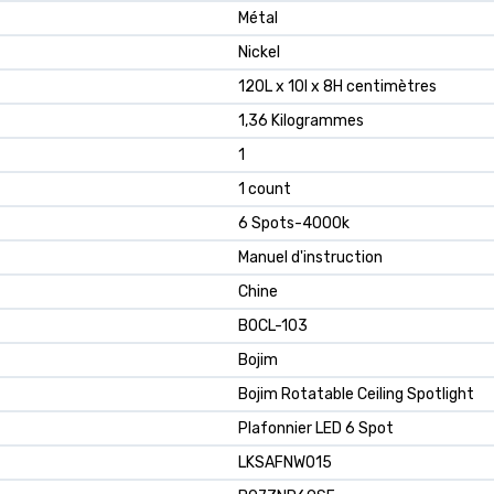
Métal
Nickel
120L x 10l x 8H centimètres
1,36 Kilogrammes
1
1 count
6 Spots-4000k
Manuel d'instruction
Chine
‎BOCL-103
Bojim
Bojim Rotatable Ceiling Spotlight
Plafonnier LED 6 Spot
LKSAFNW015