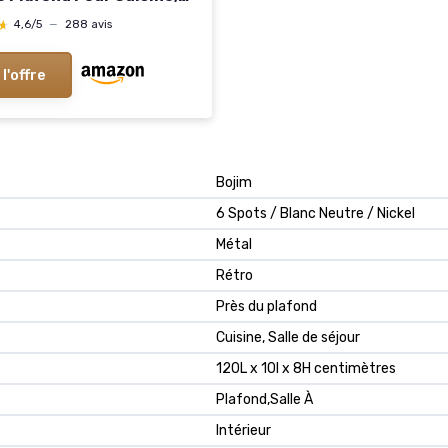
ectangulaire Avec Barre
★
★
4,6/5
—
288 avis
use Intégrée (Sans
e) Abat-jour en Pc -
 l'offre
4 Spots-Rectangulaire
Bojim
6 Spots / Blanc Neutre / Nickel
Métal
Rétro
Près du plafond
Cuisine, Salle de séjour
120L x 10l x 8H centimètres
Plafond,Salle À
Intérieur