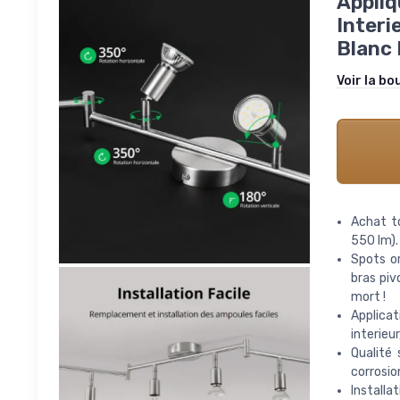
Appliq
Interi
Blanc 
Voir la bo
Achat t
550 lm).
Spots or
bras piv
mort !
Applicat
interieur
Qualité 
corrosio
Installa