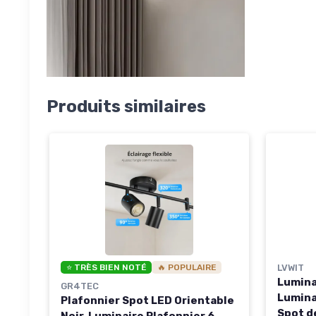
Produits similaires
⭐ TRÈS BIEN NOTÉ
🔥 POPULAIRE
LVWIT
Lumina
GR4TEC
Lumina
Plafonnier Spot LED Orientable
Spot d
Noir, Luminaire Plafonnier 6