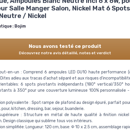
ue, Ampoules Blanc Neutre Incl 6 x 6W, po
eur Salle Manger Salon, Nickel Mat 6 Spots
Neutre / Nickel
utique :
Bojim
Nous avons testé ce produit
Découvrez notre avis détaillé, notes et verdict
out-en-un : Comprend 6 ampoules LED GU10 haute performance (
 Dites adieu aux tracas d'achat séparé et aux risques d'incompatibili
ientables: 6 spots pivotants indépendants (180° vertical/350° hor
otants à 350° pour une couverture lumineuse 100% personnalisée -
ion polyvalente : Spot rampe de plafond au design épuré, parfait pour
, pour, kitchen, dressing, bar, sejour, buanderie.
supérieure : Structure en métal de haute qualité à finition nicke
n. Design classique qui sublime tous vos intérieurs.
tion simplifiée: Longueur: 120 cm, base: Φ 10 x 2.5 cm, assemblage rapi