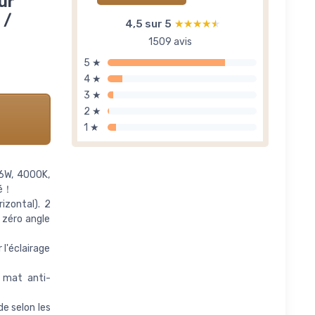
ur
 /
4,5 sur 5
★★★★★
★★★★★
1509 avis
5 ★
4 ★
3 ★
2 ★
1 ★
6W, 4000K,
té！
izontal). 2
 zéro angle
 l'éclairage
l mat anti-
de selon les