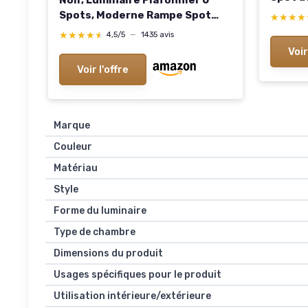
Base R
Spots, Moderne Rampe Spot
★★★★
★★★★
Lumine
Plafond, GU10 Barre de Spots
★★★★★
★★★★★
4,5/5
—
1435 avis
Ampoul
pour Cuisine Salon Chambre
Voir
Blanc 
Couloir Salle à Manger, Sans
Voir l'offre
Ampoule Noir 6 Spots
Marque
Couleur
Matériau
Style
Forme du luminaire
Type de chambre
Dimensions du produit
Usages spécifiques pour le produit
Utilisation intérieure/extérieure