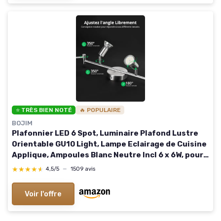
⭐ TRÈS BIEN NOTÉ
🔥 POPULAIRE
BOJIM
Plafonnier LED 6 Spot, Luminaire Plafond Lustre
Orientable GU10 Light, Lampe Eclairage de Cuisine
Applique, Ampoules Blanc Neutre Incl 6 x 6W, pour
Interieur Salle Manger Salon, Nickel Mat 6 Spots /
★★★★★
★★★★★
4,5/5
—
1509 avis
Blanc Neutre / Nickel
Voir l'offre