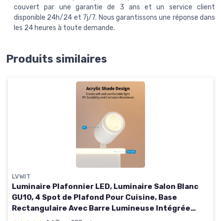
couvert par une garantie de 3 ans et un service client
disponible 24h/24 et 7j/7. Nous garantissons une réponse dans
les 24 heures à toute demande.
Produits similaires
LVWIT
Luminaire Plafonnier LED, Luminaire Salon Blanc
GU10, 4 Spot de Plafond Pour Cuisine, Base
Rectangulaire Avec Barre Lumineuse Intégrée
(Sans Ampoule) Abat-jour en Pc - Blanc 4 Spots-