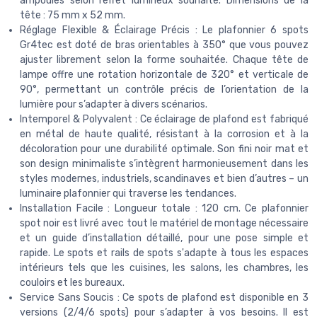
ampoules selon l’effet lumineux souhaité. Dimensions de la
tête : 75 mm x 52 mm.
Réglage Flexible & Éclairage Précis : Le plafonnier 6 spots
Gr4tec est doté de bras orientables à 350° que vous pouvez
ajuster librement selon la forme souhaitée. Chaque tête de
lampe offre une rotation horizontale de 320° et verticale de
90°, permettant un contrôle précis de l’orientation de la
lumière pour s’adapter à divers scénarios.
Intemporel & Polyvalent : Ce éclairage de plafond est fabriqué
en métal de haute qualité, résistant à la corrosion et à la
décoloration pour une durabilité optimale. Son fini noir mat et
son design minimaliste s’intègrent harmonieusement dans les
styles modernes, industriels, scandinaves et bien d’autres – un
luminaire plafonnier qui traverse les tendances.
Installation Facile : Longueur totale : 120 cm. Ce plafonnier
spot noir est livré avec tout le matériel de montage nécessaire
et un guide d’installation détaillé, pour une pose simple et
rapide. Le spots et rails de spots s'adapte à tous les espaces
intérieurs tels que les cuisines, les salons, les chambres, les
couloirs et les bureaux.
Service Sans Soucis : Ce spots de plafond est disponible en 3
versions (2/4/6 spots) pour s’adapter à vos besoins. Il est