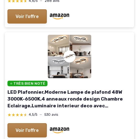
★★★★★
★★★★★
4,6/5
—
288 avis
Rectangulaire
Voir l'offre
⭐ TRÈS BIEN NOTÉ
LED Plafonnier,Moderne Lampe de plafond 48W
3000K-6500K,4 anneaux ronde design Chambre
Eclairage,Luminaire interieur deco avec
Telecommande APP Dimmable,Lampe Lustre pour
★★★★★
★★★★★
4,5/5
—
530 avis
salon bureau cuisine couloir Noir
Voir l'offre