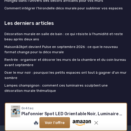
Plongez dans l'univers des décors africains pour vos murs
Comment intégrer l’hirondelle déco murale pour sublimer vos espaces
Les derniers articles
Décoration murale en salle de bain : ce qui résiste à l'humidité et reste
beau après deux ans
Maison&Objet devient Pulse en septembre 2026 : ce que le nouveau
format change pour la déco murale
Rentrée : organiser et décorer les murs de la chambre et du coin bureau
avant septembre
Oser le mur noir : pourquoi les petits espaces ont tout à gagner d'un mur
sombre
Lampes champignon : comment ces luminaires sculptent une
décoration murale thématique
La decoration murale
Gr4tec
Plafonnier Spot LED Orientable Noir, Luminaire Plafonnier 6 Spots, Moderne Rampe Spot Plafond, GU10 Barre de Spots pour Cuisine Salon Chambre Couloir Salle à Manger, Sans Ampoule Noir 6 Spots
🔥
Voir l'offre