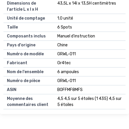
Dimensions de
43,5L x 14l x 13,5H centimètres
l'article L x l x H
Unité de comptage
1.0 unité
Taille
6 Spots
Composants inclus
Manuel d'instruction
Pays d'origine
Chine
Numéro de modèle
GRWL-011
Fabricant
Gr4tec
Nom de l'ensemble
6 ampoules
Numéro de pièce
GRWL-011
ASIN
B0FFMF8MFS
Moyenne des
4,5 4,5 sur 5 étoiles (1 435) 4,5 sur
commentaires client
5 étoiles