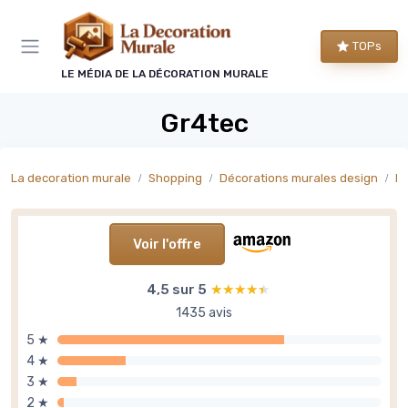
Panneau de gestion des cookies
TOPs
LE MÉDIA DE LA DÉCORATION MURALE
Gr4tec
La decoration murale
Shopping
Décorations murales design
Dé
Voir l'offre
4,5 sur 5
★★★★★
★★★★★
1435 avis
5 ★
4 ★
3 ★
2 ★