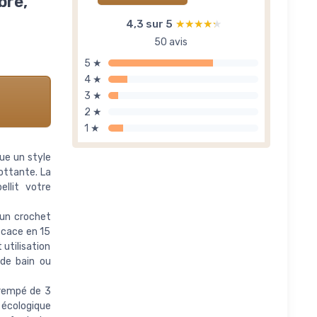
bre,
4,3 sur 5
★★★★★
★★★★★
50 avis
5 ★
4 ★
3 ★
2 ★
1 ★
ue un style
ottante. La
ellit votre
 un crochet
ficace en 15
 utilisation
 de bain ou
trempé de 3
u écologique