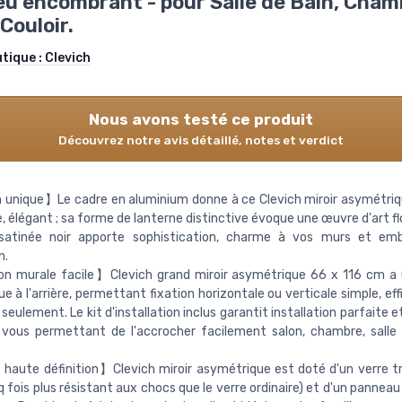
eu encombrant - pour Salle de Bain, Cham
Couloir.
utique :
Clevich
Nous avons testé ce produit
Découvrez notre avis détaillé, notes et verdict
unique】Le cadre en aluminium donne à ce Clevich miroir asymétriq
 élégant ; sa forme de lanterne distinctive évoque une œuvre d'art fl
n satinée noir apporte sophistication, charme à vos murs et emb
n.
on murale facile】Clevich grand miroir asymétrique 66 x 116 cm a
ue à l'arrière, permettant fixation horizontale ou verticale simple, ef
seulement. Le kit d'installation inclus garantit installation parfaite et
 vous permettant de l'accrocher facilement salon, chambre, salle
haute définition】Clevich miroir asymétrique est doté d'un verre 
 fois plus résistant aux chocs que le verre ordinaire) et d'un pannea