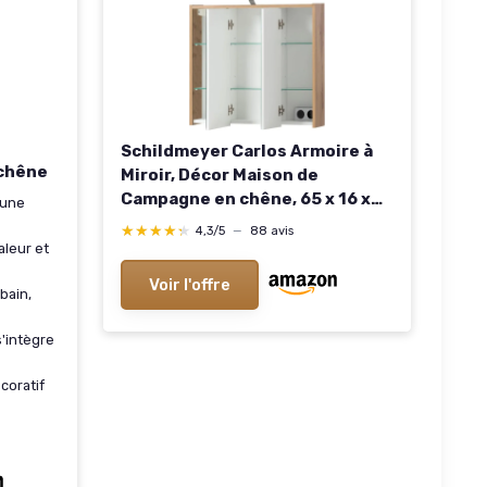
Schildmeyer Carlos Armoire à
 chêne
Miroir, Décor Maison de
Campagne en chêne, 65 x 16 x
 une
64 cm Décor Maison de
★★★★★
★★★★★
4,3/5
—
88 avis
Campagne en Chêne 65 cm
leur et
Voir l'offre
bain,
 s'intègre
coratif