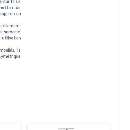
 enfants. Le
rmettant de
asage ou du
urellement.
ar semaine.
 utilisation
ballés, ils
asymétrique