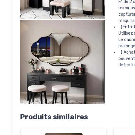
E1 de 2 
miroir a
capturer
maquilla
【Entreti
Utilisez
Le cadre
prolongé
【Achats
peuvent 
défectue
Produits similaires