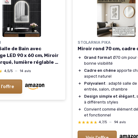
M
STOLARNIA PIKA
Salle de Bain avec
Miroir rond 70 cm, cadre
ge LED 90 x 60 cm, Miroir
＋
Grand format
Ø70 cm pour
rqué, lumière réglable 3
bonne visibilité
rs, Anti-buée, mémoire,
＋
Cadre en chêne
apporte cha
★
★
4,5/5
—
14 avis
pteur Tactile, Miroir
aspect naturel
e Bain, Cadre en
＋
Polyvalent
: adapté salle de 
 l'offre
ium, doré
entrée, salon, chambre
＋
Design simple et élégant
,
à différents styles
＋
Convient comme élément dé
et fonctionnel
★★★★★
★★★★★
4,7/5
—
94 avis
Voir l'offre