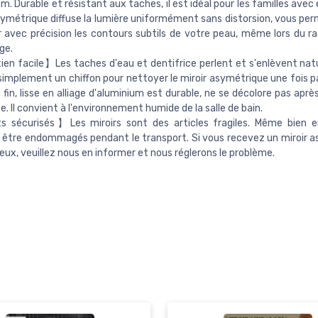
cm. Durable et résistant aux taches, il est idéal pour les familles avec
symétrique diffuse la lumière uniformément sans distorsion, vous pe
 avec précision les contours subtils de votre peau, même lors du r
ge.
en facile】Les taches d'eau et dentifrice perlent et s'enlèvent nat
 simplement un chiffon pour nettoyer le miroir asymétrique une fois p
 fin, lisse en alliage d'aluminium est durable, ne se décolore pas après
e. Il convient à l'environnement humide de la salle de bain.
 sécurisés】Les miroirs sont des articles fragiles. Même bien em
être endommagés pendant le transport. Si vous recevez un miroir 
ux, veuillez nous en informer et nous réglerons le problème.