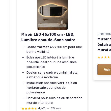
Miroir LED 45x100 cm - LED,
HOMCO
Miroir 
Lumière chaude, Sans cadre
éclaira
＋
Grand format
45 x 100 cm pour une
Mural a
bonne visibilité
Couleu
★★★★
★★★★
＋
Éclairage LED intégré à
lumière
Interru
chaude
idéal pour une ambiance
Salle d
accueillante
Voir
Alumin
＋
Design
sans cadre
et minimaliste,
esthétique moderne
＋
Installation possible
verticale ou
horizontale
pour plus de
polyvalence
＋
Convient pour
cuisine
ou décoration
murale intérieure
★★★★★
★★★★★
4,6/5
—
28 avis