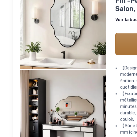
Fin -P
Salon, 
Voir la bo
【Design 
moderne,
finitio
quotidie
【Fixati
métalliq
minutes 
durable,
couloir.
【Sûr et 
mm (cinq