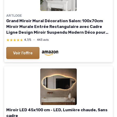
ARTLOGE
Grand Miroir Mural Décoration Salon: 100x70cm
Miroir Murale Entrée Rectangulaire avec Cadre
Ligne Design Miroir Suspendu Modern Déco pour
Chambre Miroirs Muraux Décoratif Maison Argent
★★★★★
★★★★★
4,7/5
—
443 avis
Voir l'offre
Miroir LED 45x100 cm - LED, Lumière chaude, Sans
cadre