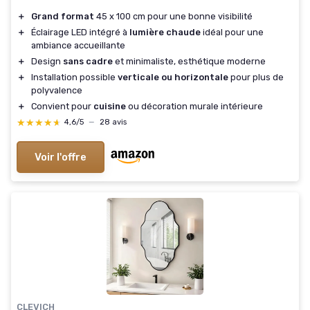
＋
Grand format
45 x 100 cm pour une bonne visibilité
＋
Éclairage LED intégré à
lumière chaude
idéal pour une
ambiance accueillante
＋
Design
sans cadre
et minimaliste, esthétique moderne
＋
Installation possible
verticale ou horizontale
pour plus de
polyvalence
＋
Convient pour
cuisine
ou décoration murale intérieure
★★★★★
★★★★★
4,6/5
—
28 avis
Voir l'offre
CLEVICH