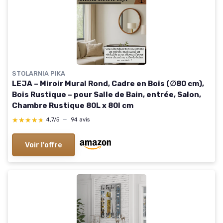
STOLARNIA PIKA
LEJA – Miroir Mural Rond, Cadre en Bois (∅80 cm),
Bois Rustique – pour Salle de Bain, entrée, Salon,
Chambre Rustique 80L x 80l cm
★★★★★
★★★★★
4,7/5
—
94 avis
Voir l'offre