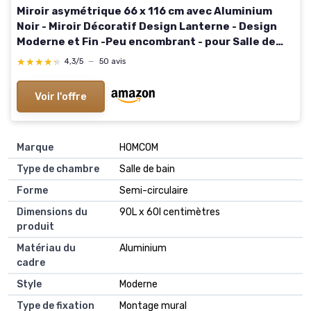
Miroir asymétrique 66 x 116 cm avec Aluminium
Noir - Miroir Décoratif Design Lanterne - Design
Moderne et Fin -Peu encombrant - pour Salle de
Bain, Chambre, Salon, Couloir.
★★★★★
★★★★★
4,3/5
—
50 avis
Voir l'offre
Marque
HOMCOM
Type de chambre
Salle de bain
Forme
Semi-circulaire
Dimensions du
90L x 60l centimètres
produit
Matériau du
Aluminium
cadre
Style
Moderne
Type de fixation
Montage mural