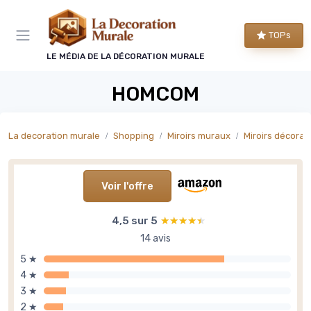
Panneau de gestion des cookies
TOPs
LE MÉDIA DE LA DÉCORATION MURALE
HOMCOM
La decoration murale
Shopping
Miroirs muraux
Miroirs décorati
Voir l'offre
4,5 sur 5
★★★★★
★★★★★
14 avis
5 ★
4 ★
3 ★
2 ★