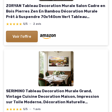
ZORYAN Tableau Decoration Murale Salon Cadre en
Bois Pierres Zen En Bambou Décoration Murale
Prêt à Suspendre 70x140cm Vert Tableau
Artistique pour Chambre Adulte, Peinture
★★★★★
★★★★★
5/5
—
2 avis
Décorative Toile tendue sur châssis en bois
70x140 cm
Voir l'offre
SERIMINO Tableau Decoration Murale Grand,
Vintage Cuisine Decoration Maison, Impression
sur Toile Moderne, Décoration Naturelle
Artistique Paysage pour Salon Chambre Bureau
★★★★★
★★★★★
5/5
—
1 avis