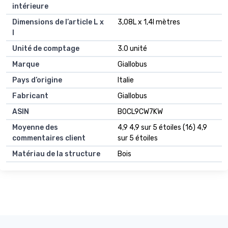
intérieure
Dimensions de l’article L x
3,08L x 1,4l mètres
l
Unité de comptage
3.0 unité
Marque
Giallobus
Pays d’origine
Italie
Fabricant
Giallobus
ASIN
B0CL9CW7KW
Moyenne des
4,9 4,9 sur 5 étoiles (16) 4,9
commentaires client
sur 5 étoiles
Matériau de la structure
Bois