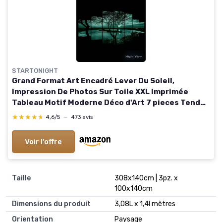
STARTONIGHT
Grand Format Art Encadré Lever Du Soleil,
Impression De Photos Sur Toile XXL Imprimée
Tableau Motif Moderne Déco d'Art 7 pieces Tendu
Sur Chassis 100 x 240 cm Multicolore
★★★★★
★★★★★
4,6/5
—
473 avis
Voir l'offre
Taille
308x140cm | 3pz. x
100x140cm
Dimensions du produit
3,08L x 1,4l mètres
Orientation
Paysage