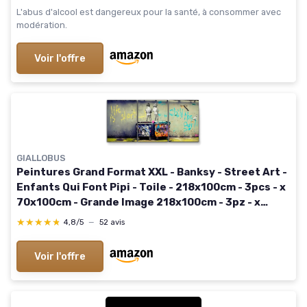
73x146 cm Domaine Viticole Européen 146L x 73l
L'abus d'alcool est dangereux pour la santé, à consommer avec
cm
modération.
Voir l'offre
GIALLOBUS
Peintures Grand Format XXL - Banksy - Street Art -
Enfants Qui Font Pipi - Toile - 218x100cm - 3pcs - x
70x100cm - Grande Image 218x100cm - 3pz - x
70x100cm Street Art - Enfants Qui Font Pipi
★★★★★
★★★★★
4,8/5
—
52 avis
Voir l'offre