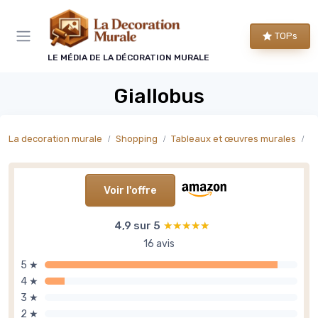
Panneau de gestion des cookies
TOPs
LE MÉDIA DE LA DÉCORATION MURALE
Giallobus
La decoration murale
Shopping
Tableaux et œuvres murales
T
Voir l'offre
4,9 sur 5
★★★★★
★★★★★
16 avis
5 ★
4 ★
3 ★
2 ★