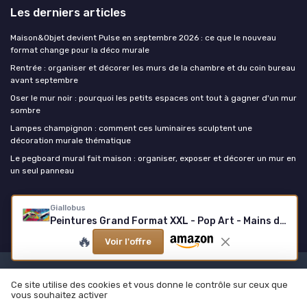
Les derniers articles
Maison&Objet devient Pulse en septembre 2026 : ce que le nouveau
format change pour la déco murale
Rentrée : organiser et décorer les murs de la chambre et du coin bureau
avant septembre
Oser le mur noir : pourquoi les petits espaces ont tout à gagner d'un mur
sombre
Lampes champignon : comment ces luminaires sculptent une
décoration murale thématique
Le pegboard mural fait maison : organiser, exposer et décorer un mur en
un seul panneau
La decoration murale
Giallobus
Peintures Grand Format XXL - Pop Art - Mains de Création - Toile - 308x140cm - 3pcs - x 100x140cm - Grande Image 308x140cm - 3pz - x 100x140cm Pop Art - Mains de Création
🔥
Voir l'offre
Mentions légales
Politique de confidentialité
Ce site utilise des cookies et vous donne le contrôle sur ceux que
© La decoration murale 2026
vous souhaitez activer