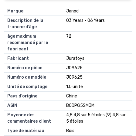
Marque
Janod
Description de la
03 Years - 06 Years
tranche d’âge
âge maximum
72
recommandé par le
fabricant
Fabricant
Juratoys
Numéro de pièce
J09625
Numéro de modèle
J09625
Unité de comptage
1.0 unité
Pays d'origine
Chine
ASIN
B0DPG5SMJM
Moyenne des
4,8 4,8 sur 5 étoiles (9) 4,8 sur
commentaires client
5 étoiles
Type de matériau
Bois