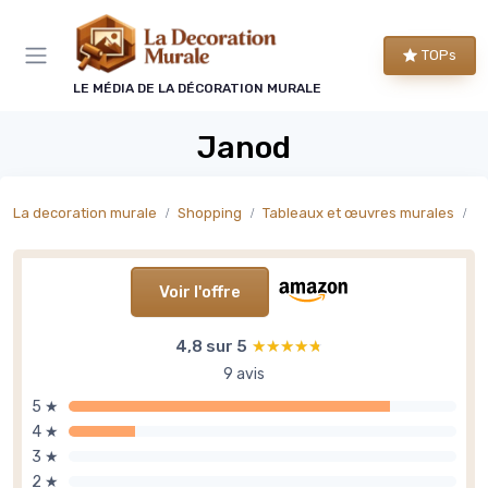
Panneau de gestion des cookies
TOPs
LE MÉDIA DE LA DÉCORATION MURALE
Janod
La decoration murale
Shopping
Tableaux et œuvres murales
T
Voir l'offre
4,8 sur 5
★★★★★
★★★★★
9 avis
5 ★
4 ★
3 ★
2 ★