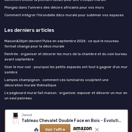
Plongez dans l'univers des décors africains pour vos murs
Comment intégrer l’hirondelle déco murale pour sublimer vos espaces
Les derniers articles
Maison&Objet devient Pulse en septembre 2026 : ce que le nouveau
format change pour la déco murale
Rentrée : organiser et décorer les murs de la chambre et du coin bureau
avant septembre
Oser le mur noir : pourquoi les petits espaces ont tout à gagner d'un mur
sombre
Lampes champignon : comment ces luminaires sculptent une
décoration murale thématique
Le pegboard mural fait maison : organiser, exposer et décorer un mur en
un seul panneau
La decoration murale
Janod
Tableau Chevalet Double Face en Bois - Évolutif, Réglable en Hauteur - Ardoise Blanche Magnétique + Ardoise pour Craie + Rouleau de papier - 23 Accessoires Inclus - Dès 3 ans, J09625
🔥
Voir l'offre