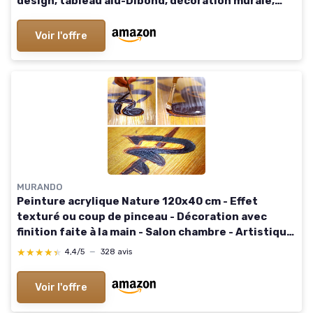
design, tableau alu-Dibond, décoration murale,
photo Dibond, 80x50 cm, Multicouleur 80L x 50l cm
Voir l'offre
MURANDO
Peinture acrylique Nature 120x40 cm - Effet
texturé ou coup de pinceau - Décoration avec
finition faite à la main - Salon chambre - Artistique
Fleur Nature Pissenlit b-C-0169-b-c 120L x 40l cm
★★★★★
★★★★★
4,4/5
—
328 avis
#09 Premium : avec texture
Voir l'offre