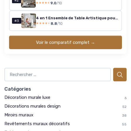
#2
9.0
/10
★★★★★
★★★★★
4 en 1 Ensemble de Table Artistique pour Enfants avec Chaise, Bureau,Tableau Magnétique,Tableau Noir et Etagère,Trépied Réglable en Angle et Craies pour 3 Ans et+ (Naturel)
#3
8.8
/10
★★★★★
★★★★★
Voir le comparatif complet →
Catégories
Décoration murale luxe
6
Décorations murales design
52
Miroirs muraux
38
Revêtements muraux décoratifs
55