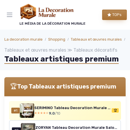
Panneau de gestion des cookies
TOPs
LE MÉDIA DE LA DÉCORATION MURALE
La decoration murale
Shopping
Tableaux et œuvres murales
T
Tableaux et œuvres murales ≫ Tableaux décoratifs
Tableaux artistiques premium
🏆
Top Tableaux artistiques premium
SERIMINO Tableau Decoration Murale Grand, Vintage Cuisine Decoration Maison, Impression sur Toile Moderne, Décoration Naturelle Artistique Paysage pour Salon Chambre Bureau 73x146 cm Domaine Viticole Européen 146L x 73l cm
#1
🏆
9.0
/10
★★★★★
★★★★★
ZORYAN Tableau Decoration Murale Salon Cadre en Bois Pierres Zen En Bambou Décoration Murale Prêt à Suspendre 70x140cm Vert Tableau Artistique pour Chambre Adulte, Peinture Décorative Toile tendue sur châssis en bois 70x140 cm