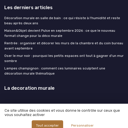
Les derniers articles
Décoration murale en salle de bain : ce qui résiste à l'humidité et reste
beau après deux ans
Maison&Objet devient Pulse en septembre 2026 : ce que le nouveau
format change pour la déco murale
Rentrée : organiser et décorer les murs de la chambre et du coin bureau
avant septembre
Oser le mur noir : pourquoi les petits espaces ont tout à gagner d'un mur
sombre
Lampes champignon : comment ces luminaires sculptent une
décoration murale thématique
La decoration murale
Ce site utilise des cookies et vous donne le contrôle sur ceux que
vous souhaitez activer
Mentions légales
Politique de confidentialité
© La decoration murale 2026
Tout accepter
Personnaliser