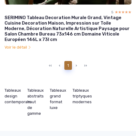
5
☆☆☆☆☆
★★★★★
SERIMINO Tableau Decoration Murale Grand, Vintage
Cuisine Decoration Maison, Impression sur Toile
Moderne, Décoration Naturelle Artistique Paysage pour
Salon Chambre Bureau 73x146 cm Domaine Viticole
Européen 146L x 73l cm
Voir le détail
‹‹
‹
1
›
››
Tableaux
Tableaux
Tableaux
Tableaux
design
abstraits
grand
triptyques
contemporain
haut
format
modernes
de
luxe
gamme