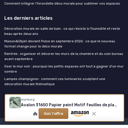
Comment intégrer l’hirondelle déco murale pour sublimer vos espaces
Les derniers articles
Décoration murale en salle de bain : ce qui résiste à l'humidité et reste
beau après deux ans
Maison&Objet devient Pulse en septembre 2026 : ce que le nouveau
format change pour la déco murale
Rentrée : organiser et décorer les murs de la chambre et du coin bureau
avant septembre
Oser le mur noir : pourquoi les petits espaces ont tout à gagner d'un mur
sombre
Lampes champignon : comment ces luminaires sculptent une
décoration murale thématique
La decoration murale
marburg
Avalon 31650 Papier peint Motif feuilles de plantes Blanc/vert Pour chambre à coucher, salon ou cuisine Fabriqué en Allemagne 10,05 x 0,53 m 53 x 1005 cm Vert
🔥
Voir l'offre
Mentions légales
Politique de confidentialité