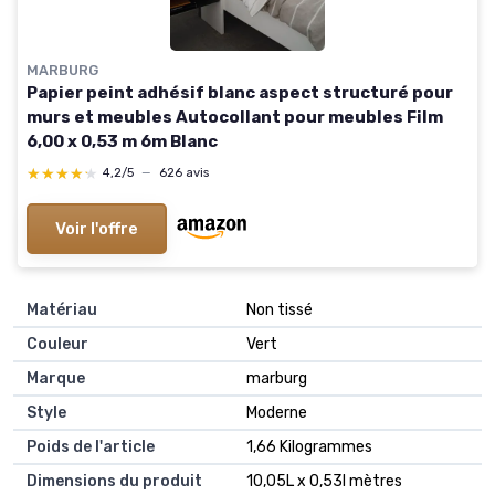
MARBURG
Papier peint adhésif blanc aspect structuré pour
murs et meubles Autocollant pour meubles Film
6,00 x 0,53 m 6m Blanc
★★★★★
★★★★★
4,2/5
—
626 avis
Voir l'offre
Matériau
Non tissé
Couleur
Vert
Marque
marburg
Style
Moderne
Poids de l'article
1,66 Kilogrammes
Dimensions du produit
10,05L x 0,53l mètres