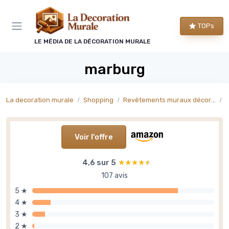
Panneau de gestion des cookies
TOPs
LE MÉDIA DE LA DÉCORATION MURALE
marburg
La decoration murale
Shopping
Revêtements muraux décoratifs
P
Voir l'offre
4,6 sur 5
★★★★★
★★★★★
107 avis
5 ★
4 ★
3 ★
2 ★