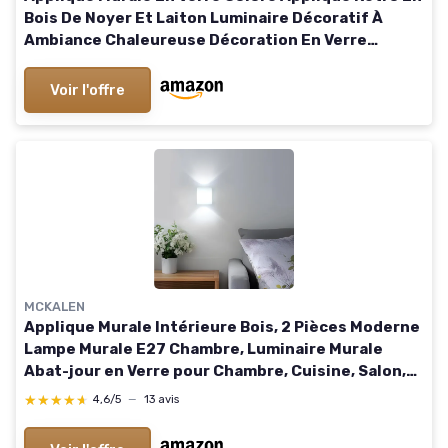
Bois De Noyer Et Laiton Luminaire Décoratif À
Ambiance Chaleureuse Décoration En Verre
Adaptée Pour Chambre Salon Chevet(A)
Voir l'offre
MCKALEN
Applique Murale Intérieure Bois, 2 Pièces Moderne
Lampe Murale E27 Chambre, Luminaire Murale
Abat-jour en Verre pour Chambre, Cuisine, Salon,
Couloir (Sans Ampoule) Cylindrique 2
★★★★★
★★★★★
4,6/5
—
13 avis