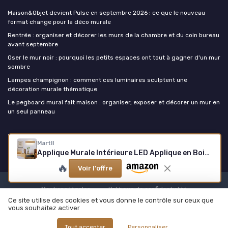
Maison&Objet devient Pulse en septembre 2026 : ce que le nouveau
format change pour la déco murale
Rentrée : organiser et décorer les murs de la chambre et du coin bureau
avant septembre
Oser le mur noir : pourquoi les petits espaces ont tout à gagner d'un mur
sombre
Lampes champignon : comment ces luminaires sculptent une
décoration murale thématique
Le pegboard mural fait maison : organiser, exposer et décorer un mur en
un seul panneau
La decoration murale
Martll
Applique Murale Intérieure LED Applique en Bois Up and Down Lampe Éclairage Mural pour Salon Chambre Couloir Escalier Chaud Blanc Lampe Murale (52cm)
🔥
Voir l'offre
Mentions légales
Politique de confidentialité
Ce site utilise des cookies et vous donne le contrôle sur ceux que
© La decoration murale 2026
vous souhaitez activer
Tout accepter
Personnaliser