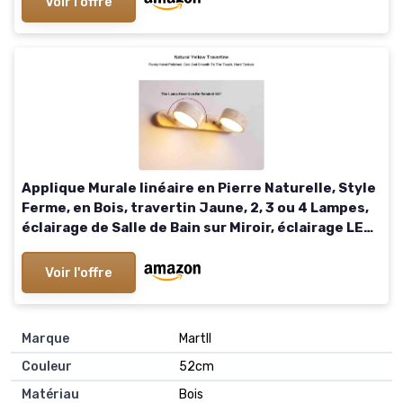
Voir l'offre
Applique Murale linéaire en Pierre Naturelle, Style
Ferme, en Bois, travertin Jaune, 2, 3 ou 4 Lampes,
éclairage de Salle de Bain sur Miroir, éclairage LED
Rotatif à 180° (Bois 32 cm) Wood 32cm
Voir l'offre
Marque
Martll
Couleur
52cm
Matériau
Bois