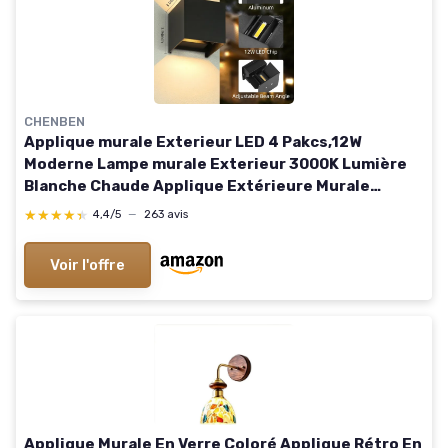
CHENBEN
Applique murale Exterieur LED 4 Pakcs,12W
Moderne Lampe murale Exterieur 3000K Lumière
Blanche Chaude Applique Extérieure Murale
Etanche IP65 pour Salon Chambre Colonnade
★★★★★
★★★★★
4,4/5
—
263 avis
Escalier, Carrée Noir 02 Black-4pack
Voir l'offre
Applique Murale En Verre Coloré Applique Rétro En