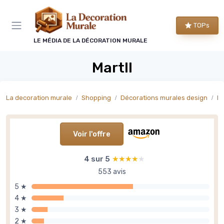
Panneau de gestion des cookies
TOPs
LE MÉDIA DE LA DÉCORATION MURALE
Martll
La decoration murale
Shopping
Décorations murales design
Dé
Voir l'offre
4 sur 5
★★★★★
★★★★★
553 avis
5 ★
4 ★
3 ★
2 ★