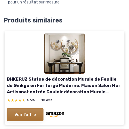
pour un résultat sur mesure
Produits similaires
BHKERUZ Statue de décoration Murale de Feuille
de Ginkgo en Fer forgé Moderne, Maison Salon Mur
Artisanat entrée Couloir décoration Murale
Ornement,110 * 67cm
★★★★★
★★★★★
4,6/5
—
18 avis
Voir l'offre