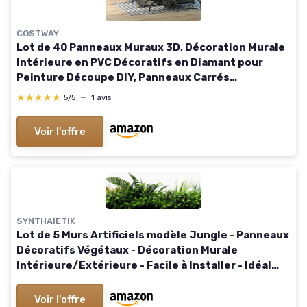
COSTWAY
Lot de 40 Panneaux Muraux 3D, Décoration Murale
Intérieure en PVC Décoratifs en Diamant pour
Peinture Découpe DIY, Panneaux Carrés
Autocollants 50 x 50 cm (10 ㎡,Blanc) 10 ㎡ Blanc
★★★★★
★★★★★
5/5
—
1 avis
Voir l'offre
SYNTHAIETIK
Lot de 5 Murs Artificiels modèle Jungle - Panneaux
Décoratifs Végétaux - Décoration Murale
Intérieure/Extérieure - Facile à Installer - Idéal
Salon, Bureau, Terrasse
Voir l'offre