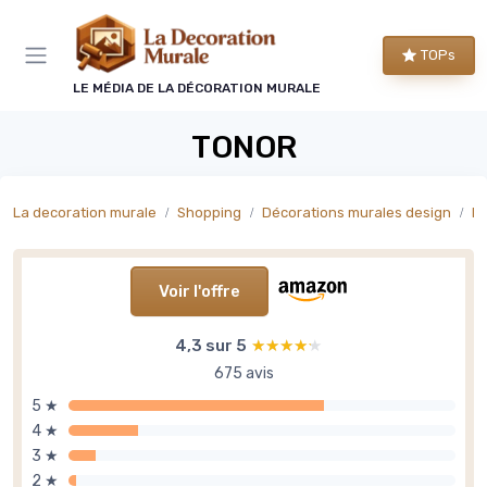
Panneau de gestion des cookies
TOPs
LE MÉDIA DE LA DÉCORATION MURALE
TONOR
La decoration murale
Shopping
Décorations murales design
Dé
Voir l'offre
4,3 sur 5
★★★★★
★★★★★
675 avis
5 ★
4 ★
3 ★
2 ★