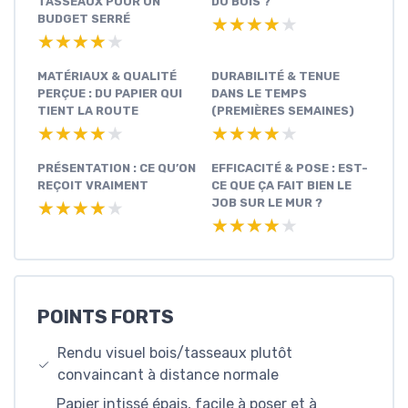
TASSEAUX POUR UN
DU BOIS ?
BUDGET SERRÉ
★★★★★
★★★★★
★★★★★
★★★★★
MATÉRIAUX & QUALITÉ
DURABILITÉ & TENUE
PERÇUE : DU PAPIER QUI
DANS LE TEMPS
TIENT LA ROUTE
(PREMIÈRES SEMAINES)
★★★★★
★★★★★
★★★★★
★★★★★
PRÉSENTATION : CE QU’ON
EFFICACITÉ & POSE : EST-
REÇOIT VRAIMENT
CE QUE ÇA FAIT BIEN LE
JOB SUR LE MUR ?
★★★★★
★★★★★
★★★★★
★★★★★
POINTS FORTS
Rendu visuel bois/tasseaux plutôt
convaincant à distance normale
Papier intissé épais, facile à poser et à