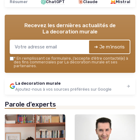
Résumer
ChatGPT
Claude
Mistral
Recevez les dernières actualités de
La decoration murale
➔ Je m'inscris
*
En remplissant ce formulaire, j’accepte d’être contacté(e) à
des fins commerciales par La decoration murale et ses
partenaires.
La decoration murale
Ajoutez-nous à vos sources préférées sur Google
Parole d'experts