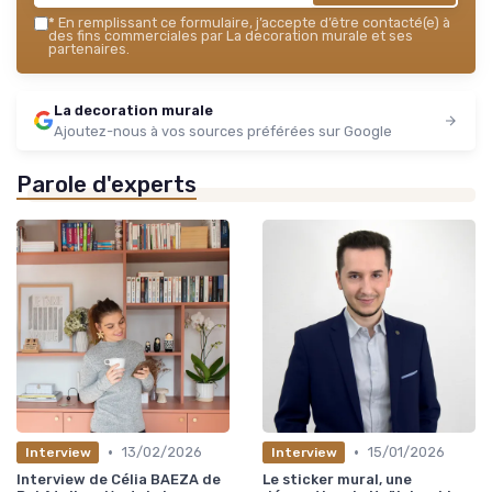
*
En remplissant ce formulaire, j’accepte d’être contacté(e) à
des fins commerciales par La decoration murale et ses
partenaires.
La decoration murale
Ajoutez-nous à vos sources préférées sur Google
Parole d'experts
•
•
13/02/2026
15/01/2026
Interview
Interview
Interview de Célia BAEZA de
Le sticker mural, une