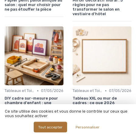
Papier peint panoramique au
Miroir décoratif mural : 5
salon : quel mur choisir pour
règles pour ne pas
ne pas étouffer la pièce
transformer le salon en
vestiaire d'hôtel
•
•
Tableaux et Toiles
07/05/2026
Tableaux et Toiles
07/05/2026
DIY cadre sur-mesure pour
Tableau XXL ou mur de
chambre d'enfant : une
cadres : ce que 2026
galerie qui grandit avec lui
tranche entre les deux
Ce site utilise des cookies et vous donne le contrôle sur ceux que
écoles
vous souhaitez activer
Tout accepter
Personnaliser