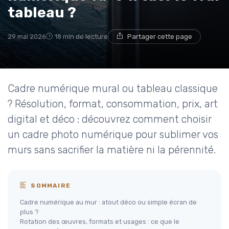
tableau ?
29 mai 2026
18 min de lecture
Partager cette page
Cadre numérique mural ou tableau classique
? Résolution, format, consommation, prix, art
digital et déco : découvrez comment choisir
un cadre photo numérique pour sublimer vos
murs sans sacrifier la matière ni la pérennité.
SOMMAIRE
Cadre numérique au mur : atout déco ou simple écran de
plus ?
Rotation des œuvres, formats et usages : ce que le