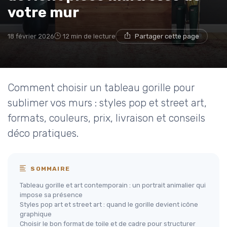
votre mur
18 février 2026
12 min de lecture
Partager cette page
Comment choisir un tableau gorille pour
sublimer vos murs : styles pop et street art,
formats, couleurs, prix, livraison et conseils
déco pratiques.
SOMMAIRE
Tableau gorille et art contemporain : un portrait animalier qui
impose sa présence
Styles pop art et street art : quand le gorille devient icône
graphique
Choisir le bon format de toile et de cadre pour structurer