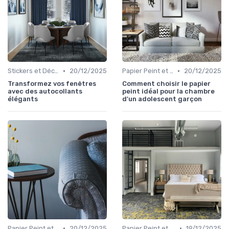
•
•
Stickers et Décalcomanies Muraux
20/12/2025
Papier Peint et Revêtements Muraux
20/12/2025
Transformez vos fenêtres
Comment choisir le papier
avec des autocollants
peint idéal pour la chambre
élégants
d'un adolescent garçon
•
•
Papier Peint et Revêtements Muraux
20/12/2025
Papier Peint et Revêtements Muraux
19/12/2025