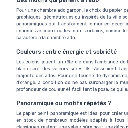
Des motifs qui parlent à l’ado
Pour une chambre ado garçon, le choix du papier pei
graphiques, géométriques ou inspirés de la ville so
panoramiques qui transforment le mur en décor im
imprimés animaux ou les motifs urbains, comme les 
caractère à la chambre ado.
Couleurs : entre énergie et sobriété
Les coloris jouent un rôle clé dans l’ambiance de 
blanc sont des valeurs sûres. Ils s’associent fa
majorité des ados. Pour une touche de dynamisme,
d’orange, à condition de ne pas surcharger le mur.
profondeur de couleur et facilitent la pose, ce qui
Panoramique ou motifs répétés ?
Le papier peint panoramique est idéal pour créer u
en stock de nombreux modèles adaptés à tous les
classiques, restent une valeur sûre pour une déco m