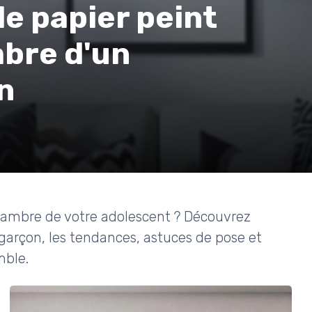
e papier peint
mbre d'un
n
hambre de votre adolescent ? Découvrez
garçon, les tendances, astuces de pose et
mble.