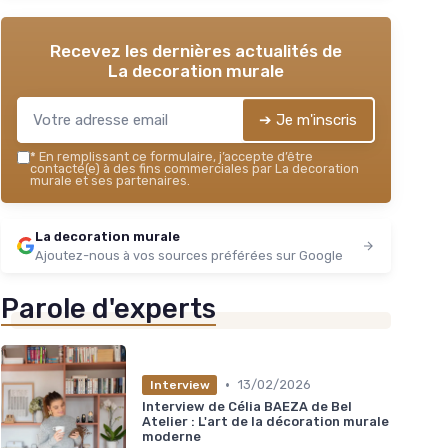
Recevez les dernières actualités de
La decoration murale
➔ Je m'inscris
*
En remplissant ce formulaire, j’accepte d’être
contacté(e) à des fins commerciales par La decoration
murale et ses partenaires.
La decoration murale
Ajoutez-nous à vos sources préférées sur Google
Parole d'experts
•
13/02/2026
Interview
Interview de Célia BAEZA de Bel
Atelier : L'art de la décoration murale
moderne