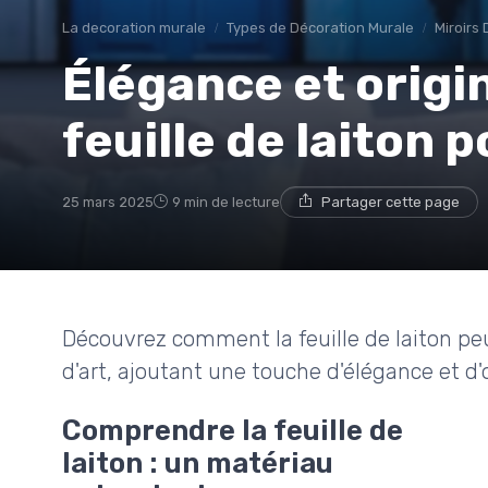
La decoration murale
Types de Décoration Murale
Miroirs 
Élégance et origin
feuille de laiton 
25 mars 2025
9 min de lecture
Partager cette page
Découvrez comment la feuille de laiton pe
d'art, ajoutant une touche d'élégance et d'or
Comprendre la feuille de
laiton : un matériau