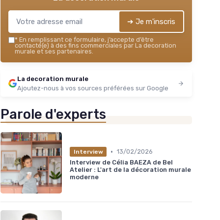
➔ Je m'inscris
*
En remplissant ce formulaire, j’accepte d’être
contacté(e) à des fins commerciales par La decoration
murale et ses partenaires.
La decoration murale
Ajoutez-nous à vos sources préférées sur Google
Parole d'experts
•
13/02/2026
Interview
Interview de Célia BAEZA de Bel
Atelier : L'art de la décoration murale
moderne