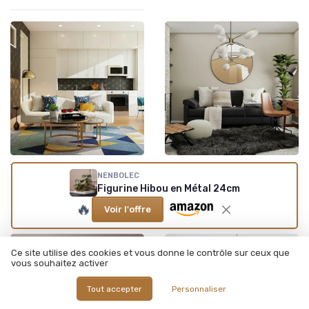
•
•
Thématique et Artistique
27/12/2025
Classique et Vintage
25/12/2025
NENBOLEC
Créer une ambiance festive
Comment sublimer vos murs
Figurine Hibou en Métal 24cm
avec une déco fête foraine
avec des plaques
🔥
sur vos murs
métalliques vintage
Voir l'offre
Ce site utilise des cookies et vous donne le contrôle sur ceux que
vous souhaitez activer
Tout accepter
Personnaliser