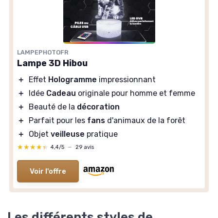
LAMPEPHOTOFR
Lampe 3D Hibou
＋
Effet
Hologramme
impressionnant
＋
Idée
Cadeau
originale pour homme et femme
＋
Beauté de la
décoration
＋
Parfait pour les
fans
d'animaux de la forêt
＋
Objet
veilleuse
pratique
★★★★★
★★★★★
4,4/5
—
29 avis
Voir l'offre
Les différents styles de