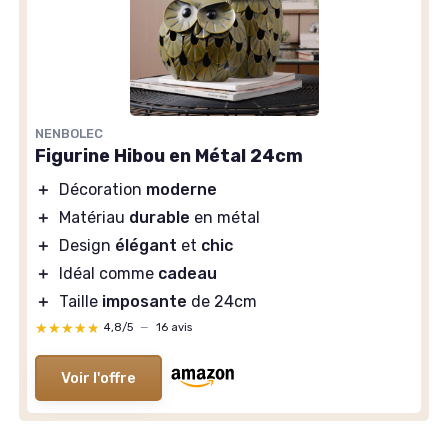
NENBOLEC
Figurine Hibou en Métal 24cm
＋
Décoration
moderne
＋
Matériau
durable
en métal
＋
Design
élégant
et
chic
＋
Idéal comme
cadeau
＋
Taille
imposante
de 24cm
★★★★★
★★★★★
4,8/5
—
16 avis
Voir l'offre