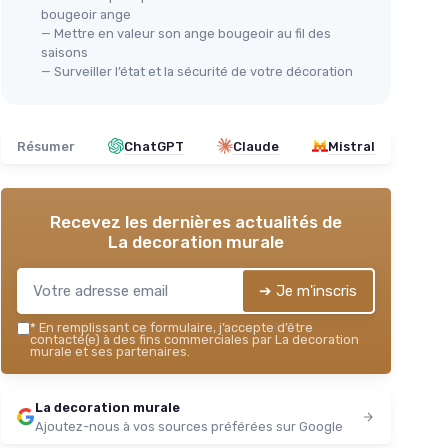
bougeoir ange
— Mettre en valeur son ange bougeoir au fil des
saisons
— Surveiller l’état et la sécurité de votre décoration
Résumer
ChatGPT
Claude
Mistral
Recevez les dernières actualités de
La decoration murale
➔ Je m'inscris
*
En remplissant ce formulaire, j’accepte d’être
contacté(e) à des fins commerciales par La decoration
murale et ses partenaires.
La decoration murale
Ajoutez-nous à vos sources préférées sur Google