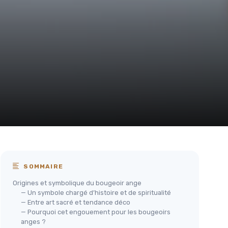
SOMMAIRE
Origines et symbolique du bougeoir ange
— Un symbole chargé d’histoire et de spiritualité
— Entre art sacré et tendance déco
— Pourquoi cet engouement pour les bougeoirs
anges ?