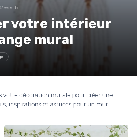
Décoratifs
 votre intérieur
 ange mural
ge
 votre décoration murale pour créer une
ls, inspirations et astuces pour un mur