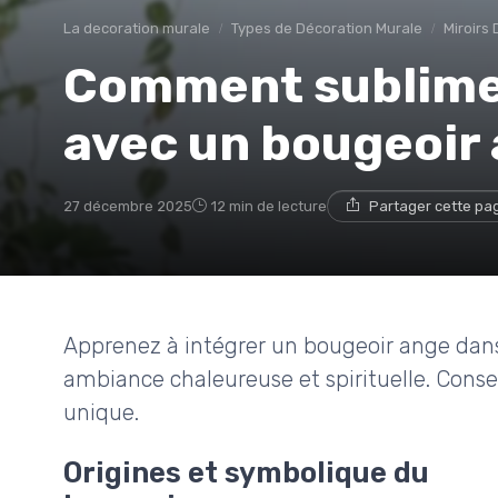
La decoration murale
Types de Décoration Murale
Miroirs 
Comment sublimer
avec un bougeoir
27 décembre 2025
12 min de lecture
Partager cette pa
Apprenez à intégrer un bougeoir ange dans
ambiance chaleureuse et spirituelle. Consei
unique.
Origines et symbolique du