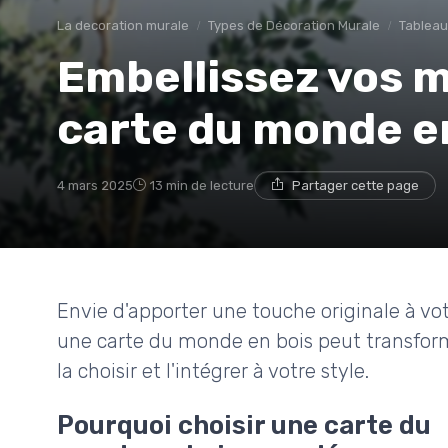
La decoration murale
Types de Décoration Murale
Tableaux
Embellissez vos 
carte du monde e
4 mars 2025
13 min de lecture
Partager cette page
Envie d'apporter une touche originale à 
une carte du monde en bois peut transform
la choisir et l'intégrer à votre style.
Pourquoi choisir une carte du