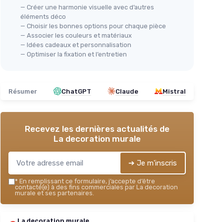
— Créer une harmonie visuelle avec d’autres
éléments déco
— Choisir les bonnes options pour chaque pièce
— Associer les couleurs et matériaux
— Idées cadeaux et personnalisation
— Optimiser la fixation et l’entretien
Résumer
ChatGPT
Claude
Mistral
Recevez les dernières actualités de
La decoration murale
➔ Je m'inscris
*
En remplissant ce formulaire, j’accepte d’être
contacté(e) à des fins commerciales par La decoration
murale et ses partenaires.
La decoration murale