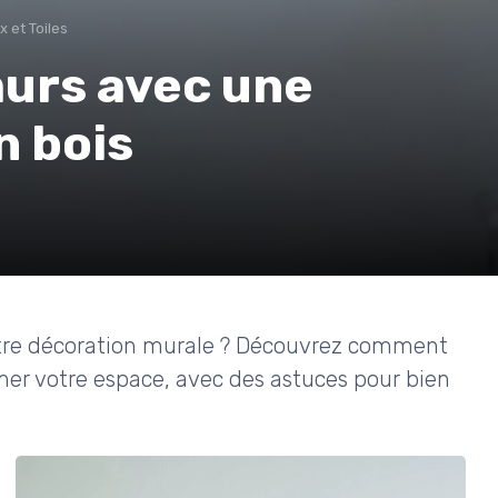
 et Toiles
murs avec une
n bois
votre décoration murale ? Découvrez comment
er votre espace, avec des astuces pour bien