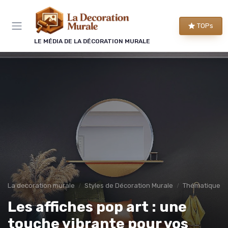
Panneau de gestion des cookies
TOPs
LE MÉDIA DE LA DÉCORATION MURALE
La decoration murale
Styles de Décoration Murale
Thématique et
Les affiches pop art : une
touche vibrante pour vos