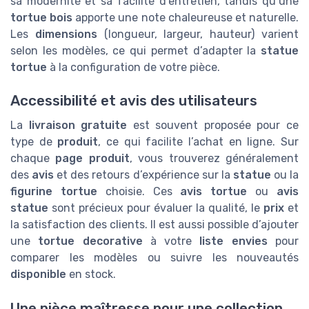
sa modernité et sa facilité d’entretien, tandis qu’une
tortue bois
apporte une note chaleureuse et naturelle.
Les
dimensions
(longueur, largeur, hauteur) varient
selon les modèles, ce qui permet d’adapter la
statue
tortue
à la configuration de votre pièce.
Accessibilité et avis des utilisateurs
La
livraison gratuite
est souvent proposée pour ce
type de
produit
, ce qui facilite l’achat en ligne. Sur
chaque
page produit
, vous trouverez généralement
des
avis
et des retours d’expérience sur la
statue
ou la
figurine tortue
choisie. Ces
avis tortue
ou
avis
statue
sont précieux pour évaluer la qualité, le
prix
et
la satisfaction des clients. Il est aussi possible d’ajouter
une
tortue decorative
à votre
liste envies
pour
comparer les modèles ou suivre les nouveautés
disponible
en stock.
Une pièce maîtresse pour une collection