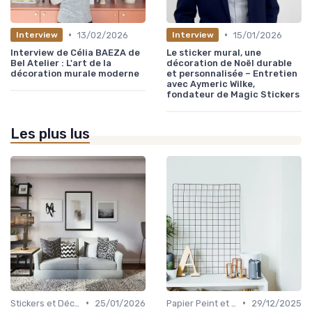
•
•
13/02/2026
15/01/2026
Interview
Interview
Interview de Célia BAEZA de
Le sticker mural, une
Bel Atelier : L'art de la
décoration de Noël durable
décoration murale moderne
et personnalisée – Entretien
avec Aymeric Wilke,
fondateur de Magic Stickers
Les plus lus
•
•
Stickers et Décalcomanies Muraux
25/01/2026
Papier Peint et Revêtements Muraux
29/12/2025