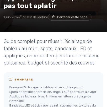
pas tout aplatir
1 juin 2026
10 min de lecture
Partager cette page
Guide complet pour réussir l’éclairage de
tableau au mur : spots, bandeaux LED et
appliques, choix de température de couleur,
puissance, budget et sécurité des œuvres.
SOMMAIRE
Pourquoi l’éclairage de tableau au mur change tout
Spots orientables : précision, angle à 30° et erreurs à éviter
Appliques tableau : bras, finitions en laiton et réglage de
l’intensité
Bandeaux LED et éclairage rasant : sublimer les textures du