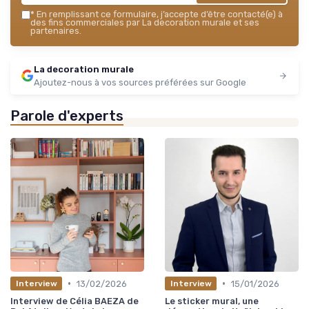
*
En remplissant ce formulaire, j’accepte d’être contacté(e) à
des fins commerciales par La decoration murale et ses
partenaires.
La decoration murale
Ajoutez-nous à vos sources préférées sur Google
Parole d'experts
•
•
13/02/2026
15/01/2026
Interview
Interview
Interview de Célia BAEZA de
Le sticker mural, une