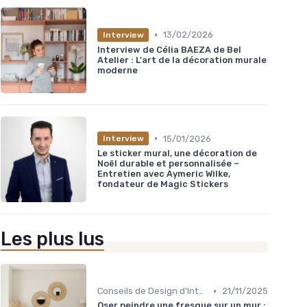
•
13/02/2026
Interview
Interview de Célia BAEZA de Bel
Atelier : L'art de la décoration murale
moderne
•
15/01/2026
Interview
Le sticker mural, une décoration de
Noël durable et personnalisée –
Entretien avec Aymeric Wilke,
fondateur de Magic Stickers
Les plus lus
•
Conseils de Design d'Intérieur
21/11/2025
Oser peindre une fresque sur un mur :