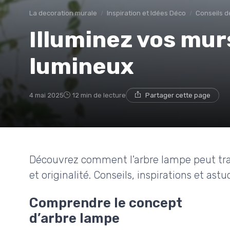
La decoration murale
Inspiration et Idées Déco
Conseils d
Illuminez vos mur
lumineux
4 mai 2025
12 min de lecture
Partager cette page
Découvrez comment l'arbre lampe peut tra
et originalité. Conseils, inspirations et as
Comprendre le concept
d’arbre lampe