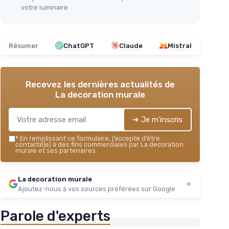
votre luminaire
Résumer
ChatGPT
Claude
Mistral
Recevez les dernières actualités de
La decoration murale
➔ Je m'inscris
*
En remplissant ce formulaire, j’accepte d’être
contacté(e) à des fins commerciales par La decoration
murale et ses partenaires.
La decoration murale
Ajoutez-nous à vos sources préférées sur Google
Parole d'experts