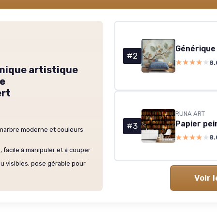
#2
★★★★★
★★★★★
8.
mique artistique
e
ert
RUNA ART
#3
 marbre moderne et couleurs
★★★★★
★★★★★
8.
 facile à manipuler et à couper
 visibles, pose gérable pour
Voir 