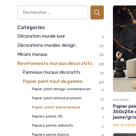
Catégories
Décoration murale luxe
6
Décorations murales design
52
Miroirs muraux
38
Revêtements muraux décoratifs
23
Panneaux muraux décoratifs
31
Papier peint haut de gamme
23
Papier peint design contemporain
11
Papier peint intissé premium
12
murando
Papier pe
Papier peint panoramique
4
350x256 c
Papiers peints 3D
jaune/gri
1
Voir le détai
Papiers peints adhésifs
2
Papiers peints blancs
8