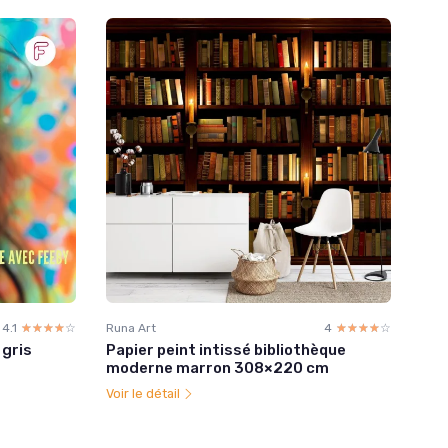
4.1
☆☆☆☆☆
★★★★★
Runa Art
4
☆☆☆☆☆
★★★★★
 gris
Papier peint intissé bibliothèque
moderne marron 308×220 cm
Voir le détail