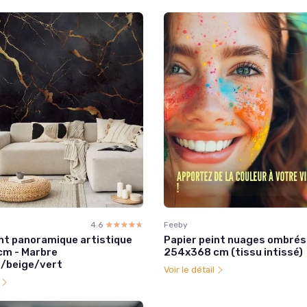
4.6
☆☆☆☆☆
★★★★★
Feeby
int panoramique artistique
Papier peint nuages ombrés
m - Marbre
254x368 cm (tissu intissé)
s/beige/vert
Voir le détail
l