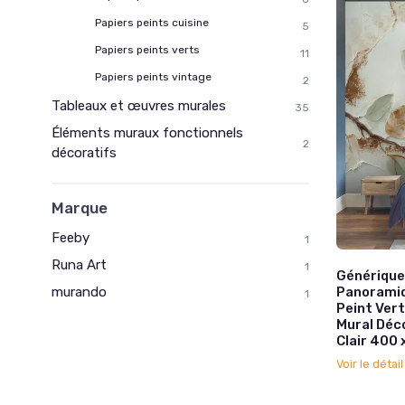
Papiers peints cuisine
5
Papiers peints verts
11
Papiers peints vintage
2
Tableaux et œuvres murales
35
Éléments muraux fonctionnels
2
décoratifs
Marque
Feeby
1
Runa Art
1
Générique 
Panoramiq
murando
1
Peint Vert
Mural Déc
Clair 400
Voir le détai