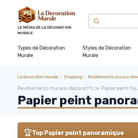
Panneau de gestion des cookies
LE MÉDIA DE LA DÉCORATION
MURALE
Types de Décoration
Styles de Décoration
Murale
Murale
La decoration murale
Shopping
Revêtements muraux déco
Revêtements muraux décoratifs ≫ Papier peint h
Papier peint panor
🏆
Top Papier peint panoramique