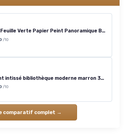
Générique Feuille Verte Papier Peint Panoramique Branche Relief Papier Peint Vert Clair Intissé Salon Chambre Mural Décoration 400 x 280 cm Vert Clair 400 x 280 cm
0
/10
Papier peint intissé bibliothèque moderne marron 308×220 cm
0
/10
le comparatif complet →