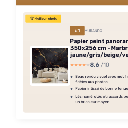
🏆 Meilleur choix
#1
MURANDO
Papier peint panora
350x256 cm - Marbr
jaune/gris/beige/v
8.6
/10
★★★★★
★★★★★
+
Beau rendu visuel avec motif
fidèles aux photos
+
Papier intissé de bonne tenue,
+
Lés numérotés et raccords peu
un bricoleur moyen