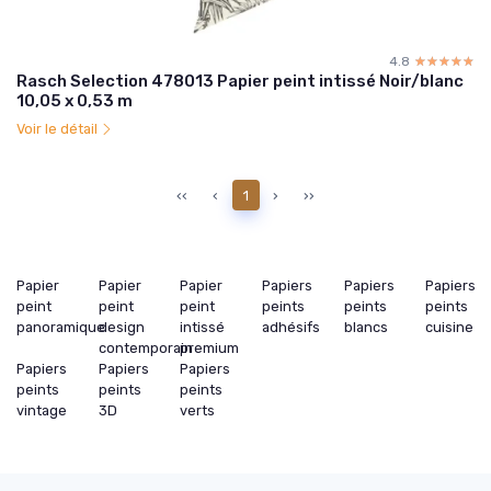
4.8
☆☆☆☆☆
★★★★★
Rasch Selection 478013 Papier peint intissé Noir/blanc
10,05 x 0,53 m
Voir le détail
‹‹
‹
1
›
››
Papier
Papier
Papier
Papiers
Papiers
Papiers
peint
peint
peint
peints
peints
peints
panoramique
design
intissé
adhésifs
blancs
cuisine
contemporain
premium
Papiers
Papiers
Papiers
peints
peints
peints
vintage
3D
verts