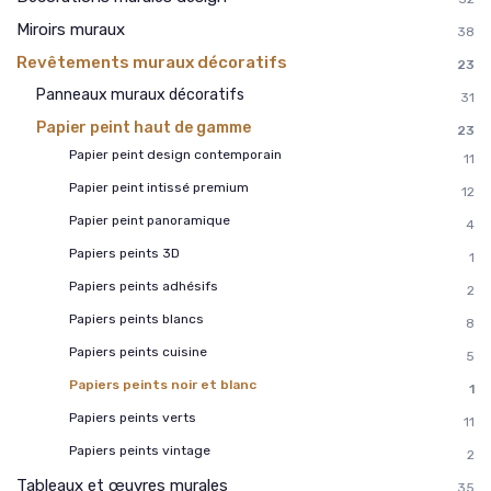
Miroirs muraux
38
Revêtements muraux décoratifs
23
Panneaux muraux décoratifs
31
Papier peint haut de gamme
23
Papier peint design contemporain
11
Papier peint intissé premium
12
Papier peint panoramique
4
Papiers peints 3D
1
Papiers peints adhésifs
2
Papiers peints blancs
8
Papiers peints cuisine
5
Papiers peints noir et blanc
1
Papiers peints verts
11
Papiers peints vintage
2
Tableaux et œuvres murales
35