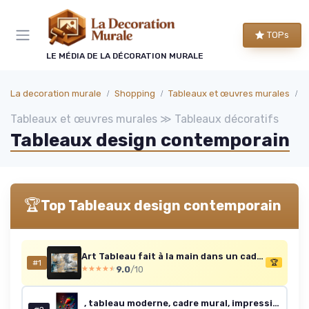
Panneau de gestion des cookies
TOPs
LE MÉDIA DE LA DÉCORATION MURALE
La decoration murale
Shopping
Tableaux et œuvres murales
T
Tableaux et œuvres murales ≫ Tableaux décoratifs
Tableaux design contemporain
🏆
Top Tableaux design contemporain
Art Tableau fait à la main dans un cadre encadré Consonances dorées les couleurs noir et or Peinture abstraite Art contemporain 120x80 cm 120L x 80l cm Harmonies dorées
#1
🏆
9.0
/10
★★★★★
★★★★★
, tableau moderne, cadre mural, impression sur verre acrylique, cadre design léger, tableau déco fraîcheur de fruits, art mural contemporain, décoration intérieure élégante, 80x120 cm 80L x 120l cm