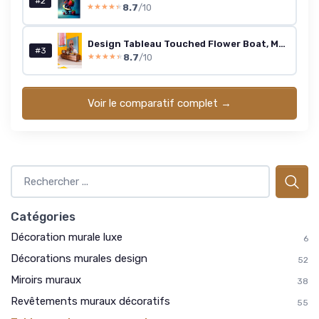
#2
8.7
/10
★★★★★
★★★★★
Design Tableau Touched Flower Boat, Multicolore, Bleu/Rose, Détails Peints à la Main, Peinture Acrylique, Murale, Impression sur Toile, Deco Intérieur, Décoration Chambre, Salon, 120x160cm 160L x 120l cm
#3
8.7
/10
★★★★★
★★★★★
Voir le comparatif complet →
Catégories
Décoration murale luxe
6
Décorations murales design
52
Miroirs muraux
38
Revêtements muraux décoratifs
55