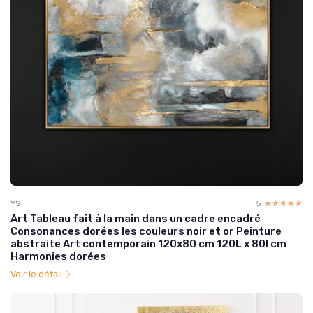
YS
5
☆☆☆☆☆
★★★★★
Art Tableau fait à la main dans un cadre encadré
Consonances dorées les couleurs noir et or Peinture
abstraite Art contemporain 120x80 cm 120L x 80l cm
Harmonies dorées
Voir le détail