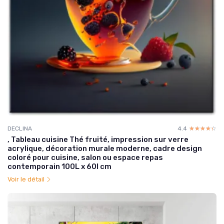
DECLINA
4.4
☆☆☆☆☆
★★★★★
, Tableau cuisine Thé fruité, impression sur verre
acrylique, décoration murale moderne, cadre design
coloré pour cuisine, salon ou espace repas
contemporain 100L x 60l cm
Voir le détail