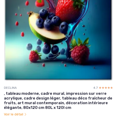
DECLINA
4.7
☆☆☆☆☆
★★★★★
, tableau moderne, cadre mural, impression sur verre
acrylique, cadre design léger, tableau déco fraîcheur de
fruits, art mural contemporain, décoration intérieure
élégante, 80x120 cm 80L x 120l cm
Voir le détail