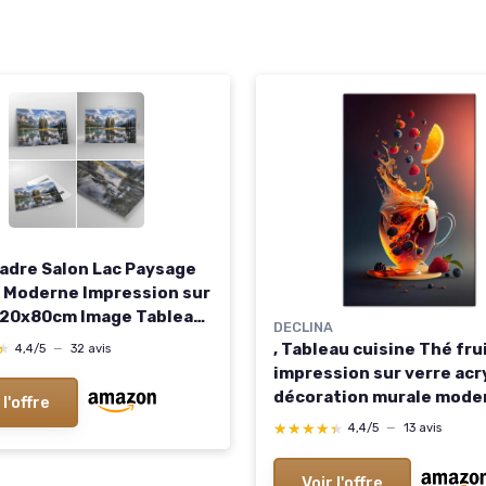
adre Salon Lac Paysage
 Moderne Impression sur
120x80cm Image Tableau
DECLINA
re Decoration Murale
, Tableau cuisine Thé fru
★
★
4,4/5
—
32 avis
e Cuisine Horizontal Art
impression sur verre acr
XXL Tableaux Decoratifs
décoration murale mode
 l'offre
 GAA120x80-4133 120L x
cadre design coloré pour
★★★★★
★★★★★
4,4/5
—
13 avis
cuisine, salon ou espace
contemporain 100L x 60l
Voir l'offre