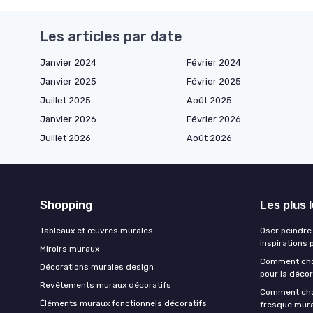
Les articles par date
Janvier 2024
Février 2024
Janvier 2025
Février 2025
Juillet 2025
Août 2025
Janvier 2026
Février 2026
Juillet 2026
Août 2026
Shopping
Les plus 
Tableaux et œuvres murales
Oser peindre 
inspirations 
Miroirs muraux
Comment chois
Décorations murales design
pour la décor
Revêtements muraux décoratifs
Comment choi
Éléments muraux fonctionnels décoratifs
fresque mur