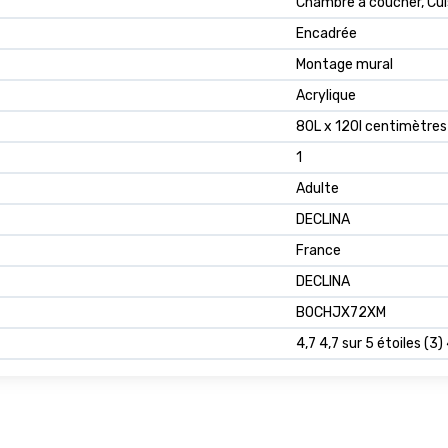
Chambre à coucher, Cuis
Encadrée
Montage mural
Acrylique
80L x 120l centimètres
1
Adulte
DECLINA
France
DECLINA
B0CHJX72XM
4,7 4,7 sur 5 étoiles (3)