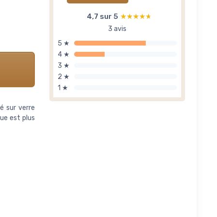
4,7 sur 5
★★★★★
★★★★★
3 avis
5 ★
4 ★
3 ★
2 ★
1 ★
é sur verre
que est plus