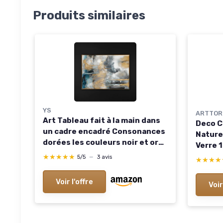
Produits similaires
YS
ARTTOR
Art Tableau fait à la main dans
Deco C
un cadre encadré Consonances
Nature
dorées les couleurs noir et or
Verre 
Peinture abstraite Art
en Ver
★★★★★
★★★★★
5/5
—
3 avis
★★★★
★★★★
contemporain 120x80 cm 120L x
Chambr
80l cm Harmonies dorées
Grand 
Voir l'offre
Voir
Muraux
80l cm