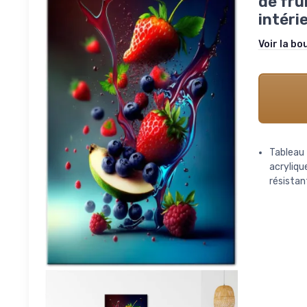
de fru
intéri
Voir la bo
Tableau 
acryliqu
résistan