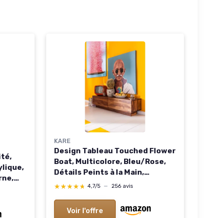
KARE
Design Tableau Touched Flower
ité,
Boat, Multicolore, Bleu/Rose,
ylique,
Détails Peints à la Main,
rne,
Peinture Acrylique, Murale,
★★★★★
★★★★★
4,7/5
—
256 avis
Impression sur Toile, Deco
 repas
Intérieur, Décoration Chambre,
 cm
Voir l'offre
Salon, 120x160cm 160L x 120l