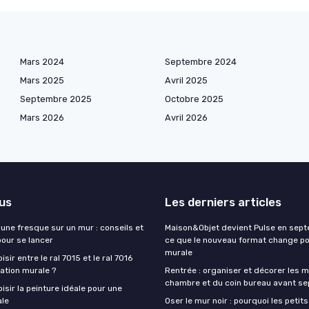
Mars 2024
Septembre 2024
Mars 2025
Avril 2025
Septembre 2025
Octobre 2025
Mars 2026
Avril 2026
lus
Les derniers articles
une fresque sur un mur : conseils et
Maison&Objet devient Pulse en sept
pour se lancer
ce que le nouveau format change po
murale
ir entre le ral 7015 et le ral 7016
ation murale ?
Rentrée : organiser et décorer les m
chambre et du coin bureau avant s
sir la peinture idéale pour une
ale
Oser le mur noir : pourquoi les petit