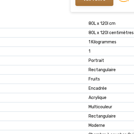
80L x 120l cm
80L x 120l centimètres
1 Kilogrammes
1
Portrait
Rectangulaire
Fruits
Encadrée
Acrylique
Multicouleur
Rectangulaire
Moderne