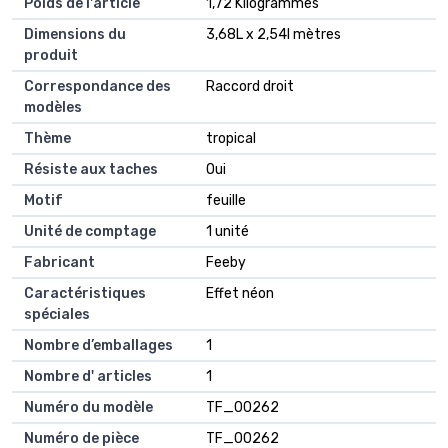
Poids de l'article
1,72 Kilogrammes
Dimensions du
3,68L x 2,54l mètres
produit
Correspondance des
Raccord droit
modèles
Thème
tropical
Résiste aux taches
Oui
Motif
feuille
Unité de comptage
1 unité
Fabricant
Feeby
Caractéristiques
Effet néon
spéciales
Nombre d’emballages
1
Nombre d' articles
1
Numéro du modèle
TF_00262
Numéro de pièce
TF_00262