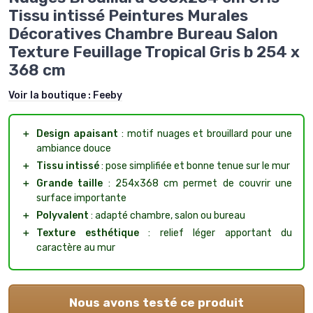
Tissu intissé Peintures Murales
Décoratives Chambre Bureau Salon
Texture Feuillage Tropical Gris b 254 x
368 cm
Voir la boutique :
Feeby
＋
Design apaisant
: motif nuages et brouillard pour une
ambiance douce
＋
Tissu intissé
: pose simplifiée et bonne tenue sur le mur
＋
Grande taille
: 254x368 cm permet de couvrir une
surface importante
＋
Polyvalent
: adapté chambre, salon ou bureau
＋
Texture esthétique
: relief léger apportant du
caractère au mur
Nous avons testé ce produit