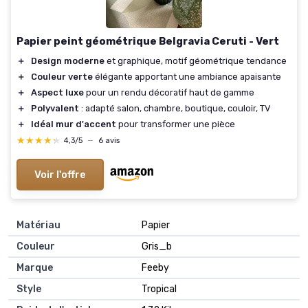
Papier peint géométrique Belgravia Ceruti - Vert
＋
Design moderne
et graphique, motif géométrique tendance
＋
Couleur verte
élégante apportant une ambiance apaisante
＋
Aspect luxe
pour un rendu décoratif haut de gamme
＋
Polyvalent
: adapté salon, chambre, boutique, couloir, TV
＋
Idéal mur d'accent
pour transformer une pièce
★★★★★
★★★★★
4,3/5
—
6 avis
Voir l'offre
Matériau
Papier
Couleur
Gris_b
Marque
Feeby
Style
Tropical