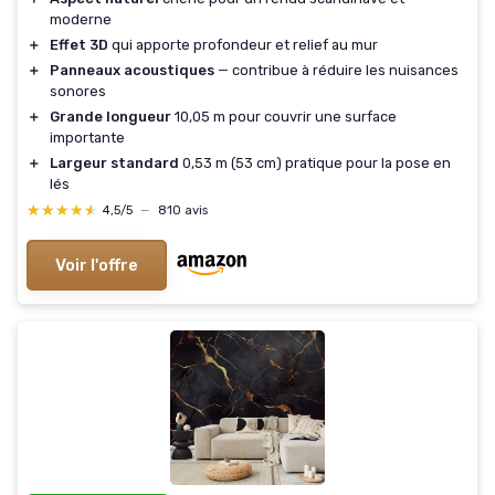
moderne
＋
Effet 3D
qui apporte profondeur et relief au mur
＋
Panneaux acoustiques
— contribue à réduire les nuisances
sonores
＋
Grande longueur
10,05 m pour couvrir une surface
importante
＋
Largeur standard
0,53 m (53 cm) pratique pour la pose en
lés
★★★★★
★★★★★
4,5/5
—
810 avis
Voir l'offre