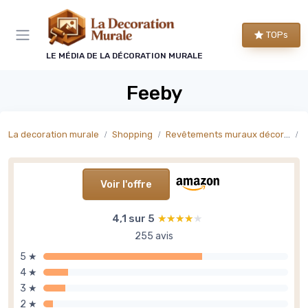
Panneau de gestion des cookies
TOPs
LE MÉDIA DE LA DÉCORATION MURALE
Feeby
La decoration murale
Shopping
Revêtements muraux décoratifs
P
Voir l'offre
4,1 sur 5
★★★★★
★★★★★
255 avis
5 ★
4 ★
3 ★
2 ★