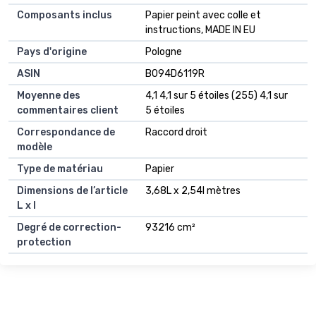
Composants inclus
Papier peint avec colle et
instructions, MADE IN EU
Pays d'origine
Pologne
ASIN
B094D6119R
Moyenne des
4,1 4,1 sur 5 étoiles (255) 4,1 sur
commentaires client
5 étoiles
Correspondance de
Raccord droit
modèle
Type de matériau
Papier
Dimensions de l’article
3,68L x 2,54l mètres
L x l
Degré de correction-
93216 cm²
protection