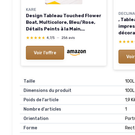
KARE
DECLINA
Design Tableau Touched Flower
, Table
Boat, Multicolore, Bleu/Rose,
impres
Détails Peints à la Main,
décora
Peinture Acrylique, Murale,
★★★★★
★★★★★
4,7/5
—
256 avis
cadre 
★★★★
★★★★
Impression sur Toile, Deco
cuisin
Intérieur, Décoration Chambre,
contem
Voir l'offre
Salon, 120x160cm 160L x 120l
Voir
cm
Taille
100L
Dimensions du produit
100L
Poids de l'article
1,9 
Nombre d'articles
1
Orientation
Portr
Forme
Rect