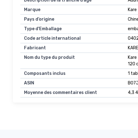
Description de la tranche d’âge
Adul
Marque
Kare
Pays d’origine
Chin
Type d'Emballage
emba
Code article international
040
Fabricant
KAR
Nom du type du produit
Kare 
120 
Composants inclus
1 tab
ASIN
B07
Moyenne des commentaires client
4,3 4