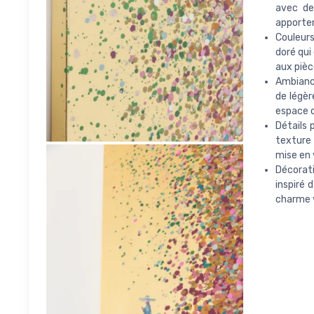
avec de
apporten
Couleurs
doré qui
aux piè
Ambiance
de légèr
espace d
Détails 
texture 
mise en 
Décorati
inspiré 
charme v