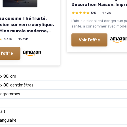
Decoration Maison, Impr
sur Toile Moderne, Déco
★★★★★
★★★★★
5/5
—
1 avis
Naturelle Artistique Pa
au cuisine Thé fruité,
L'abus d'alcool est dangereux p
pour Salon Chambre Bur
sion sur verre acrylique,
santé, à consommer avec modér
73x146 cm Domaine Vitic
tion murale moderne,
Européen 146L x 73l cm
design coloré pour
★
★
4,4/5
—
13 avis
Voir l'offre
e, salon ou espace repas
porain 100L x 60l cm
 l'offre
 x 80l cm
 x 80l centimètres
Kilogrammes
ait
angulaire