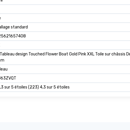
te
e
llage standard
25621657408
E
Tableau design Touched Flower Boat Gold Pink XXL Toile sur châssis D
cm
leau
J63ZVQT
,3 sur 5 étoiles (223) 4,3 sur 5 étoiles