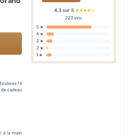
, Grand
4,3 sur 5
★★★★★
★★★★★
223 avis
5 ★
4 ★
3 ★
2 ★
1 ★
colores ! Il
e de cadeau
i à la main