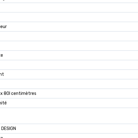
ieur
te
ant
 x 80l centimètres
nité
 DESIGN