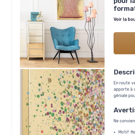
pour l
format
Voir la bo
Descri
En route ve
apporte à 
géniale po
Averti
Ne convien
Motif fl