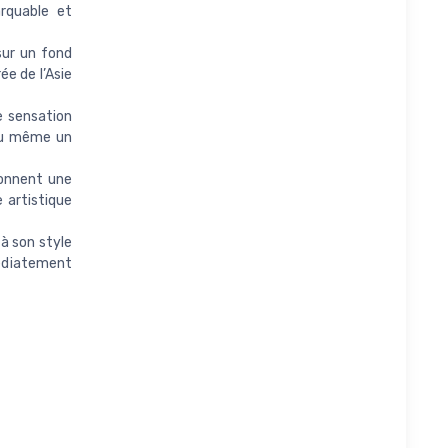
arquable et
sur un fond
e de l’Asie
e sensation
 ou même un
donnent une
 artistique
à son style
médiatement