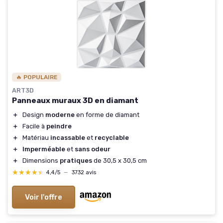
🔥 POPULAIRE
ART3D
Panneaux muraux 3D en diamant
＋
Design
moderne
en forme de diamant
＋
Facile à
peindre
＋
Matériau
incassable
et
recyclable
＋
Imperméable
et
sans odeur
＋
Dimensions
pratiques
de 30,5 x 30,5 cm
★★★★★
★★★★★
4,4/5
—
3732 avis
Voir l'offre