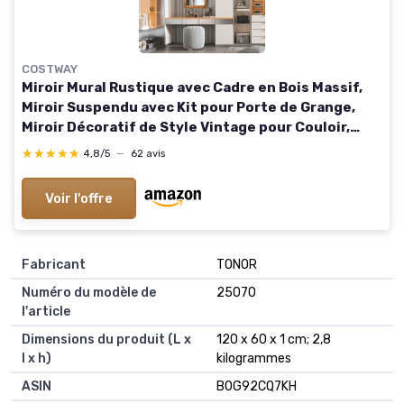
COSTWAY
Miroir Mural Rustique avec Cadre en Bois Massif,
Miroir Suspendu avec Kit pour Porte de Grange,
Miroir Décoratif de Style Vintage pour Couloir,
Salon, Chambre à Coucher, 76 x 56 CM (Naturel) 76L
★★★★★
★★★★★
4,8/5
—
62 avis
x 56l cm Naturel
Voir l'offre
Fabricant
‎TONOR
Numéro du modèle de
‎25070
l'article
Dimensions du produit (L x
‎120 x 60 x 1 cm; 2,8
l x h)
kilogrammes
ASIN
‎B0G92CQ7KH