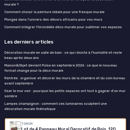
murale ?
Comment choisir la peinture idéale pour une fresque murale
Plongez dans l'univers des décors africains pour vos murs
Comment intégrer l’hirondelle déco murale pour sublimer vos espaces
Les derniers articles
Décoration murale en salle de bain : ce qui résiste à l'humidité et reste
beau après deux ans
Maison&Objet devient Pulse en septembre 2026 : ce que le nouveau
format change pour la déco murale
Rentrée : organiser et décorer les murs de la chambre et du coin bureau
avant septembre
Oser le mur noir : pourquoi les petits espaces ont tout à gagner d'un mur
sombre
Lampes champignon : comment ces luminaires sculptent une
décoration murale thématique
La decoration murale
TONOR
Lot de 4 Panneau Mural Decoratif de Bois, 120 x 60-2.88㎡, Panneaux Acoustique en 3D, Tasseau Bois Mural Insonorisants pour Decoration Murale Chambre, Salon, Bureau, Comptoir, Noyer 4 pièces Noyer