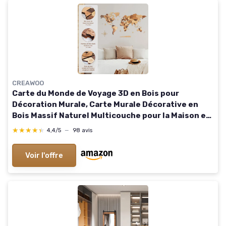
CREAWOO
Carte du Monde de Voyage 3D en Bois pour
Décoration Murale, Carte Murale Décorative en
Bois Massif Naturel Multicouche pour la Maison et
le Bureau, Multicolore-150x85 CM
★★★★★
★★★★★
4,4/5
—
98 avis
Voir l'offre