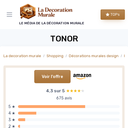
Panneau de gestion des cookies
TOPs
LE MÉDIA DE LA DÉCORATION MURALE
TONOR
La decoration murale
Shopping
Décorations murales design
Dé
Voir l'offre
4,3 sur 5
★★★★★
★★★★★
675 avis
5 ★
4 ★
3 ★
2 ★