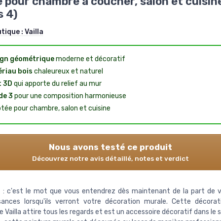
 pour chambre à coucher, salon et cuisin
s 4)
utique :
Vailla
gn géométrique
moderne et décoratif
riau bois
chaleureux et naturel
t 3D
qui apporte du relief au mur
de 3
pour une composition harmonieuse
tée pour chambre, salon et cuisine
Nous avons testé ce produit
Découvrez notre avis détaillé, notes et verdict
 : c'est le mot que vous entendrez dès maintenant de la part de 
sances lorsqu'ils verront votre décoration murale. Cette décora
e Vailla attire tous les regards et est un accessoire décoratif dans le 