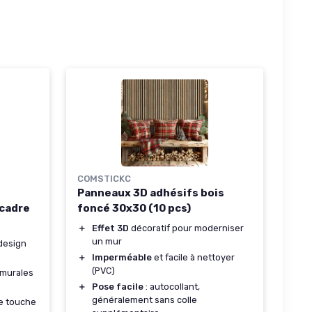
COMSTICKC
Panneaux 3D adhésifs bois
 cadre
foncé 30x30 (10 pcs)
＋
Effet 3D
décoratif pour moderniser
un mur
design
＋
Imperméable
et facile à nettoyer
(PVC)
 murales
＋
Pose facile
: autocollant,
généralement sans colle
e touche