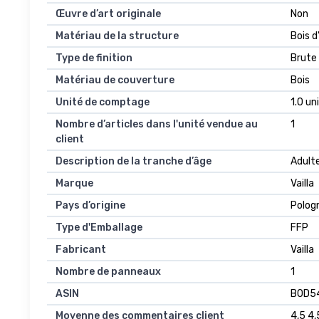
Œuvre d’art originale
Non
Matériau de la structure
Bois d
Type de finition
Brute
Matériau de couverture
Bois
Unité de comptage
1.0 un
Nombre d’articles dans l'unité vendue au
1
client
Description de la tranche d’âge
Adult
Marque
Vailla
Pays d’origine
Polog
Type d'Emballage
FFP
Fabricant
Vailla
Nombre de panneaux
1
ASIN
B0D5
Moyenne des commentaires client
4,5 4,