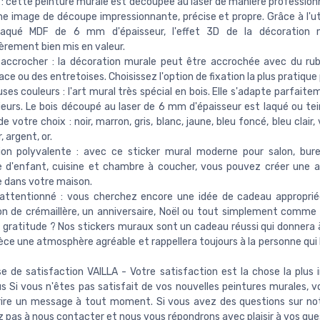
 : cette peinture murale est découpée au laser de manière professionn
e image de découpe impressionnante, précise et propre. Grâce à l'uti
laqué MDF de 6 mm d'épaisseur, l'effet 3D de la décoration 
ièrement bien mis en valeur.
 accrocher : la décoration murale peut être accrochée avec du ru
ace ou des entretoises. Choisissez l'option de fixation la plus pratique
es couleurs : l'art mural très spécial en bois. Elle s'adapte parfait
rieurs. Le bois découpé au laser de 6 mm d'épaisseur est laqué ou tei
e votre choix : noir, marron, gris, blanc, jaune, bleu foncé, bleu clair,
r, argent, or.
on polyvalente : avec ce sticker mural moderne pour salon, burea
 d'enfant, cuisine et chambre à coucher, vous pouvez créer une 
 dans votre maison.
attentionné : vous cherchez encore une idée de cadeau approprié
n de crémaillère, un anniversaire, Noël ou tout simplement comme 
 gratitude ? Nos stickers muraux sont un cadeau réussi qui donnera 
ièce une atmosphère agréable et rappellera toujours à la personne qui 
 de satisfaction VAILLA - Votre satisfaction est la chose la plus
s Si vous n'êtes pas satisfait de vos nouvelles peintures murales, 
ire un message à tout moment. Si vous avez des questions sur not
z pas à nous contacter et nous vous répondrons avec plaisir à vos que