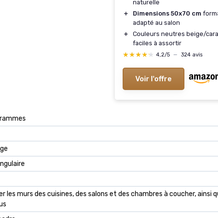
naturelle
＋
Dimensions 50x70 cm
forma
adapté au salon
＋
Couleurs neutres beige/car
faciles à assortir
★★★★★
★★★★★
4,2/5
—
324 avis
Voir l'offre
ogrammes
ge
ngulaire
r les murs des cuisines, des salons et des chambres à coucher, ainsi 
lus