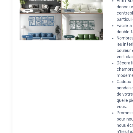
Effet 3D
donne un
contrep
particul
Facile à
double f
Nombreus
les inté
couleur d
vert clai
Décorati
chambre
moderne
Cadeau 
pendaiso
de votre
quelle p
vous.
Promesse
pour nou
nous écr
n'hésite