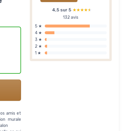
e
4,5 sur 5
★★★★★
★★★★★
132 avis
5 ★
4 ★
3 ★
2 ★
1 ★
vos amis et
tion murale
salon