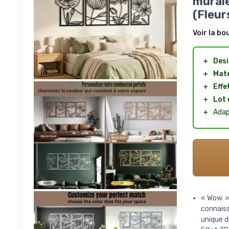
murale
(Fleur
Voir la bo
＋
Desi
＋
Maté
＋
Effe
＋
Lot 
＋
Adap
« Wow »
connais
unique d