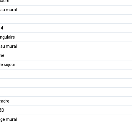
cadre
au mural
 4
ngulaire
au mural
ne
de séjour
r
cadre
 3D
ge mural