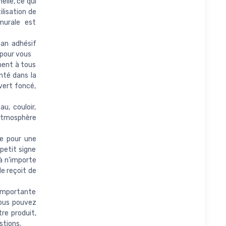
elle, ce qui
lisation de
murale est
ban adhésif
 pour vous
ement à tous
nté dans la
 vert foncé,
u, couloir,
atmosphère
e pour une
petit signe
à n'importe
le reçoit de
 importante
vous pouvez
re produit,
stions.