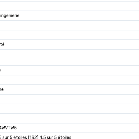
'ingénierie
ité
e
ne
4WVTW5
5 sur 5 étoiles (132) 4,5 sur 5 étoiles