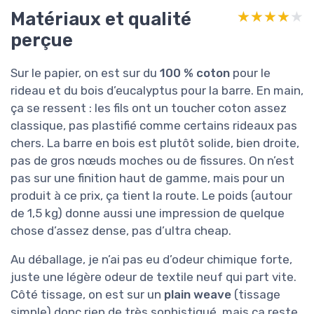
Matériaux et qualité
★★★★★
★★★★★
perçue
Sur le papier, on est sur du
100 % coton
pour le
rideau et du bois d’eucalyptus pour la barre. En main,
ça se ressent : les fils ont un toucher coton assez
classique, pas plastifié comme certains rideaux pas
chers. La barre en bois est plutôt solide, bien droite,
pas de gros nœuds moches ou de fissures. On n’est
pas sur une finition haut de gamme, mais pour un
produit à ce prix, ça tient la route. Le poids (autour
de 1,5 kg) donne aussi une impression de quelque
chose d’assez dense, pas d’ultra cheap.
Au déballage, je n’ai pas eu d’odeur chimique forte,
juste une légère odeur de textile neuf qui part vite.
Côté tissage, on est sur un
plain weave
(tissage
simple) donc rien de très sophistiqué, mais ça reste