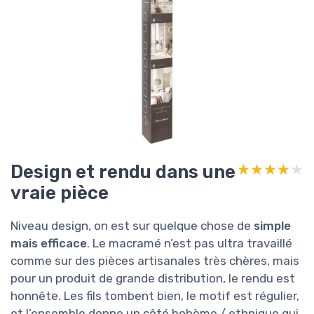
Design et rendu dans une
★★★★★
★★★★★
vraie pièce
Niveau design, on est sur quelque chose de
simple
mais efficace
. Le macramé n’est pas ultra travaillé
comme sur des pièces artisanales très chères, mais
pour un produit de grande distribution, le rendu est
honnête. Les fils tombent bien, le motif est régulier,
et l’ensemble donne un côté bohème / ethnique qui