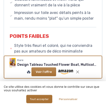
donnent vraiment de la vie à la pièce
Impression sur toile avec détails peints à la
main, rendu moins "plat" qu’un simple poster
POINTS FAIBLES
Style très fleuri et coloré, qui ne conviendra
pas aux amateurs de déco minimaliste
Pas de cadre autour et fixation à gérer soi-
Kare
même avec ses propres vis/chevilles
Design Tableau Touched Flower Boat, Multicolore, Bleu/Rose, Détails Peints à la Main, Peinture Acrylique, Murale, Impression sur Toile, Deco Intérieur, Décoration Chambre, Salon, 120x160cm 160L x 120l cm
🔥
Voir l'offre
Ce site utilise des cookies et vous donne le contrôle sur ceux que
CONCLUSION
vous souhaitez activer
NOTE DE LA RÉDACTION
Tout accepter
Personnaliser