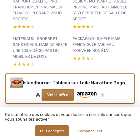
RAPPORT QUALITÉ-PRIX :
DESIGN : MOTIVANT ET ASSEZ
FRANCHEMENT PAS MAL SI
PROPRE, MAIS FAUT AIMER LE
TU VEUX UN GRAND VISUEL
STYLE "POSTER DE SALLE DE
SPORTIF
SPORT"
★★★★★
★★★★★
★★★★★
★★★★★
MATÉRIAUX : PROPRE ET
PACKAGING : SIMPLE MAIS
SANS ODEUR, MAIS ÇA RESTE
EFFICACE, LE TABLEAU
UNE TOILE DÉCO, PAS DU
ARRIVE EN BON ÉTAT
MOBILIER DE LUXE
★★★★★
★★★★★
★★★★★
★★★★★
DURABILITÉ : ÇA TIENT LA
PERFORMANCE AU
ROUTE, MAIS CE N’EST PAS
QUOTIDIEN : RENDU VISUEL,
Islandburner Tableau sur toile Marathon Gagnant Finition Groupe Coureur Poster Marathon Gagnant Finition Images murales Poster Leinwand 170x80cm - 5 Teile
FAIT POUR ÊTRE MALTRAITÉ
INSTALLATION ET TENUE AU
🔥
MUR
Voir l'offre
★★★★★
★★★★★
★★★★★
★★★★★
PRÉSENTATION : UN GRAND
Ce site utilise des cookies et vous donne le contrôle sur ceux que
vous souhaitez activer
TABLEAU EN 5 MORCEAUX,
DÉJÀ PRÊT À ACCROCHER
Tout accepter
Personnaliser
★★★★★
★★★★★