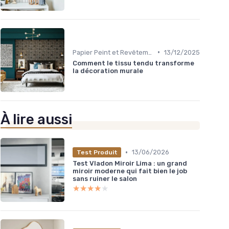
•
Papier Peint et Revêtements Muraux
13/12/2025
Comment le tissu tendu transforme
la décoration murale
À lire aussi
•
13/06/2026
Test Produit
Test Vladon Miroir Lima : un grand
miroir moderne qui fait bien le job
sans ruiner le salon
★★★★★
★★★★★