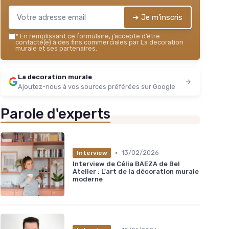
➔ Je m'inscris
*
En remplissant ce formulaire, j’accepte d’être
contacté(e) à des fins commerciales par La decoration
murale et ses partenaires.
La decoration murale
Ajoutez-nous à vos sources préférées sur Google
Parole d'experts
•
13/02/2026
Interview
Interview de Célia BAEZA de Bel
Atelier : L'art de la décoration murale
moderne