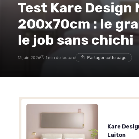
Test Kare Design 
200x70cm : le gran
le job sans chichi
13 juin 2026
1 min de lecture
Partager cette page
Kare Desig
Laiton