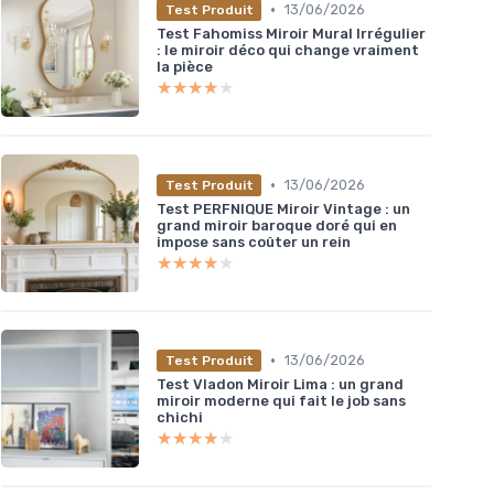
•
13/06/2026
Test Produit
Test Fahomiss Miroir Mural Irrégulier
: le miroir déco qui change vraiment
la pièce
★★★★★
★★★★★
•
13/06/2026
Test Produit
Test PERFNIQUE Miroir Vintage : un
grand miroir baroque doré qui en
impose sans coûter un rein
★★★★★
★★★★★
•
13/06/2026
Test Produit
Test Vladon Miroir Lima : un grand
miroir moderne qui fait le job sans
chichi
★★★★★
★★★★★