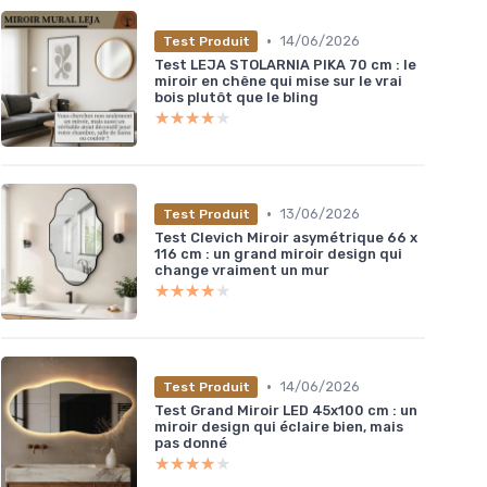
•
14/06/2026
Test Produit
Test LEJA STOLARNIA PIKA 70 cm : le
miroir en chêne qui mise sur le vrai
bois plutôt que le bling
★★★★★
★★★★★
•
13/06/2026
Test Produit
Test Clevich Miroir asymétrique 66 x
116 cm : un grand miroir design qui
change vraiment un mur
★★★★★
★★★★★
•
14/06/2026
Test Produit
Test Grand Miroir LED 45x100 cm : un
miroir design qui éclaire bien, mais
pas donné
★★★★★
★★★★★