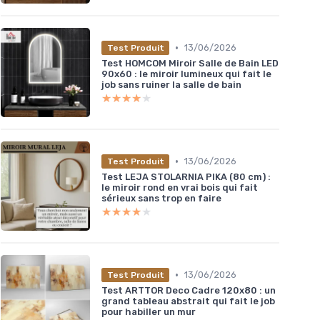
•
13/06/2026
Test Produit
Test HOMCOM Miroir Salle de Bain LED
90x60 : le miroir lumineux qui fait le
job sans ruiner la salle de bain
★★★★★
★★★★★
•
13/06/2026
Test Produit
Test LEJA STOLARNIA PIKA (80 cm) :
le miroir rond en vrai bois qui fait
sérieux sans trop en faire
★★★★★
★★★★★
•
13/06/2026
Test Produit
Test ARTTOR Deco Cadre 120x80 : un
grand tableau abstrait qui fait le job
pour habiller un mur