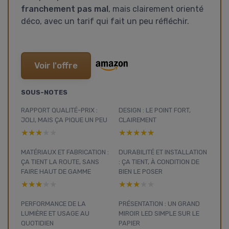
franchement pas mal
, mais clairement orienté
déco, avec un tarif qui fait un peu réfléchir.
Voir l'offre
SOUS-NOTES
RAPPORT QUALITÉ-PRIX :
DESIGN : LE POINT FORT,
JOLI, MAIS ÇA PIQUE UN PEU
CLAIREMENT
★★★★★
★★★★★
★★★★★
★★★★★
MATÉRIAUX ET FABRICATION :
DURABILITÉ ET INSTALLATION
ÇA TIENT LA ROUTE, SANS
: ÇA TIENT, À CONDITION DE
FAIRE HAUT DE GAMME
BIEN LE POSER
★★★★★
★★★★★
★★★★★
★★★★★
PERFORMANCE DE LA
PRÉSENTATION : UN GRAND
LUMIÈRE ET USAGE AU
MIROIR LED SIMPLE SUR LE
QUOTIDIEN
PAPIER