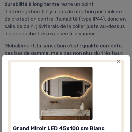
durabilité à long terme
reste un point
d’interrogation. Il n’y a pas de mention particulière
de protection contre l’humidité (type IP44), donc en
salle de bain, j’éviterais de le coller juste au-dessus
d’une douche très exposée à la vapeur.
Globalement, la sensation c’est :
qualité correcte
,
pas bas de gamme, mais pas non plus du très haut
niveau. Ça inspire plus confiance qu’un miroir à 30 €
de supermarché, mais au prix affiché, on pourrait
espérer un peu plus de détails rassurants sur la
protection des LED et la résistance à l’humidité.
Pour un couloir, une chambre ou un salon, ça me
paraît suffisant. Pour une salle de bain très utilisée,
je serais un peu plus prudent.
Grand Miroir LED 45x100 cm Blanc