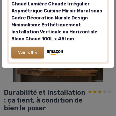
Chaud Lumière Chaude Irrégulier
Asymétrique Cuisine Miroir Mural sans
Cadre Décoration Murale Design
Minimalisme Esthétiquement
Installation Verticale ou Horizontale
Blanc Chaud 100L x 45l cm
Voir l'offre
Durabilité et installation
★★★★★
★★★★★
: ça tient, à condition de
bien le poser