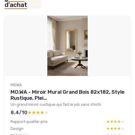
d'achat
MOWA
MO.WA - Miroir Mural Grand Bois 82x182, Style
Rustique, Plei...
Un grand miroir rustique qui fait le job sans chichi
8.4/10
★★★★★
★★★★★
Rapport qualité-prix
★★★★★
★★★★★
Design
★★★★★
★★★★★