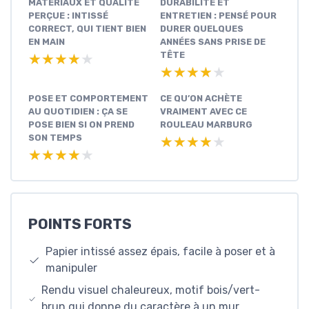
MATÉRIAUX ET QUALITÉ
DURABILITÉ ET
PERÇUE : INTISSÉ
ENTRETIEN : PENSÉ POUR
CORRECT, QUI TIENT BIEN
DURER QUELQUES
EN MAIN
ANNÉES SANS PRISE DE
TÊTE
★★★★★
★★★★★
★★★★★
★★★★★
POSE ET COMPORTEMENT
CE QU’ON ACHÈTE
AU QUOTIDIEN : ÇA SE
VRAIMENT AVEC CE
POSE BIEN SI ON PREND
ROULEAU MARBURG
SON TEMPS
★★★★★
★★★★★
★★★★★
★★★★★
POINTS FORTS
Papier intissé assez épais, facile à poser et à
manipuler
Rendu visuel chaleureux, motif bois/vert-
brun qui donne du caractère à un mur