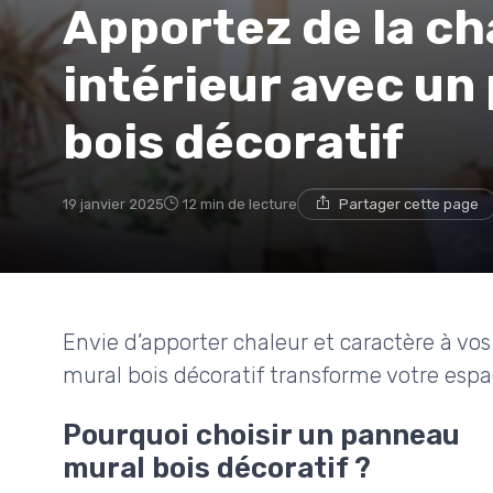
Apportez de la ch
intérieur avec un
bois décoratif
19 janvier 2025
12 min de lecture
Partager cette page
Envie d’apporter chaleur et caractère à 
mural bois décoratif transforme votre espa
Pourquoi choisir un panneau
mural bois décoratif ?