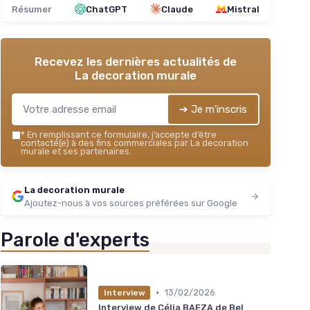
Résumer
ChatGPT
Claude
Mistral
Recevez les dernières actualités de
La decoration murale
➔ Je m'inscris
*
En remplissant ce formulaire, j’accepte d’être
contacté(e) à des fins commerciales par La decoration
murale et ses partenaires.
La decoration murale
Ajoutez-nous à vos sources préférées sur Google
Parole d'experts
•
13/02/2026
Interview
Interview de Célia BAEZA de Bel